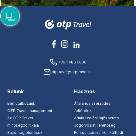
+36 1 486 6600
otptravel@otptravel.hu
Rólunk
Hasznos
Bemutatkozunk
Általános szerződési
OTP Travel management
feltételek
Az OTP Travel
Adatkezelési tájékoztató
minőségpolitikája
Jogorvoslati lehetőség
Sajtómegjelenések
Fontos tudnivalók - külföldi