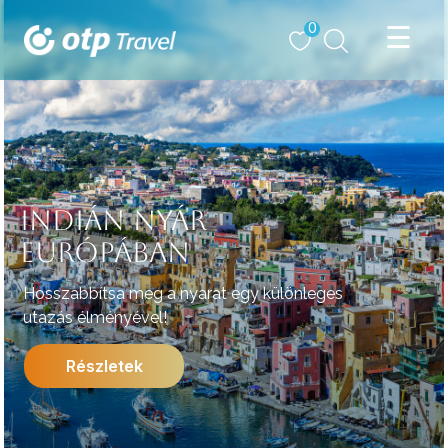
0
INDIÁN NYÁR
EURÓPÁBAN
Hosszabbítsa meg a nyarat egy különleges
utazás élményével!
Részletek