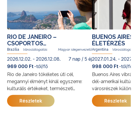
RIO DE JANEIRO –
BUENOS AIRE
CSOPORTOS
ÉLETÉRZÉS
VÁROSLÁTOGATÁS
Brazília
Magyar idegenvezető
Argentína
2026.12.02. - 2026.12.08.
7 nap / 5 éj
2027.01.24. - 2027
969 000 Ft
-tól/fő
998 000 Ft
-tól/f
Rio de Janeiro tökéletes úti cél,
Buenos Aires vibrá
megannyi élményt kínál egyszerre:
dél-amerikai kultú
kulturális értékeket, természeti
városrészek külön
kincseket, világhírű strandokat, a
kínálja. A program
Részletek
Részletek
szambát és a bossanovát, izgalmas
megismerkedhet a
gasztronómiai kalandozásokat. Rióban
látnivalóival, jell
senki nem unatkozik; a cariocák, vagyis
és gazdag történe
a helyi lakosok derűje egy pillanat alatt
utazás során a pe
átragad az utazókra.
élmények mellett 