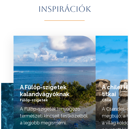
További érdekességekért Brazíliáról
természeti szépsé
Inspirációk
kattintson
ide
.
vidék hangulata is 
A programok sorrendje az indulási
További érdekessé
időpontoktól függően változhat.
kattintson
ide
.
tovább »
tovább »
A Fülöp-szigetek
A chilei 
kalandvágyóknak
titkai
Fülöp-szigetek
Chile
A Fülöp-szigetek lenyűgöző
A Csendes-ó
természeti kincseit testközelből
megbújó, a h
a legjobb megismerni.
a világ köld