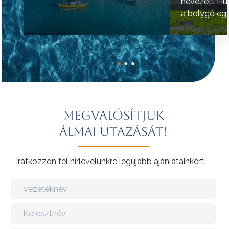
nevezett Hú
a bolygó egy
helyének tart
●
●
●
Megvalósítjuk
álmai utazását!
Iratkozzon fel hírlevelünkre legújabb ajánlatainkért!