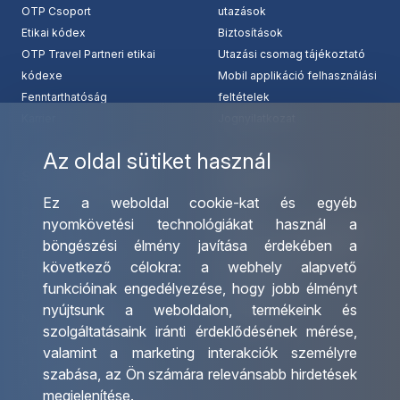
OTP Csoport
utazások
Etikai kódex
Biztosítások
OTP Travel Partneri etikai
Utazási csomag tájékoztató
kódexe
Mobil applikáció felhasználási
Fenntarthatóság
feltételek
Karrier
Jognyilatkozat
Az oldal sütiket használ
Szolgáltatásaink
Kapcsolat
Ez a weboldal cookie-kat és egyéb
Csoportos utazások
Irodáink
nyomkövetési technológiákat használ a
szervezése
Utazásszervező partnereink
böngészési élmény javítása érdekében a
Egyéni utak szervezése
Viszonteladó Partnereink
következő célokra:
a webhely alapvető
Hajóutak
Partnereinknek
funkcióinak engedélyezése
,
hogy jobb élményt
Üzleti utaztatás
Utazási kérdőív
nyújtsunk a weboldalon
,
termékeink és
Nemzetközi tanár és
Impresszum
szolgáltatásaink iránti érdeklődésének mérése,
diákigazolványok
valamint a marketing interakciók személyre
Letölthető katalógusunk
szabása
,
az Ön számára relevánsabb hirdetések
Ajándékutalvány
megjelenítése
.