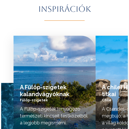
További érdekességekért Brazíliáról
természeti szépsé
Inspirációk
kattintson
ide
.
vidék hangulata is 
A programok sorrendje az indulási
További érdekessé
időpontoktól függően változhat.
kattintson
ide
.
tovább »
tovább »
A Fülöp-szigetek
A chilei 
kalandvágyóknak
titkai
Fülöp-szigetek
Chile
A Fülöp-szigetek lenyűgöző
A Csendes-ó
természeti kincseit testközelből
megbújó, a h
a legjobb megismerni.
a világ köld