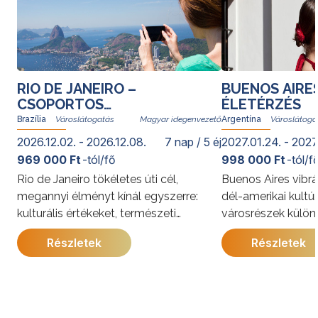
RIO DE JANEIRO –
BUENOS AIRE
CSOPORTOS
ÉLETÉRZÉS
VÁROSLÁTOGATÁS
Brazília
Magyar idegenvezető
Argentína
2026.12.02. - 2026.12.08.
7 nap / 5 éj
2027.01.24. - 2027
969 000 Ft
-tól/fő
998 000 Ft
-tól/f
Rio de Janeiro tökéletes úti cél,
Buenos Aires vibrá
megannyi élményt kínál egyszerre:
dél-amerikai kultú
kulturális értékeket, természeti
városrészek külön
kincseket, világhírű strandokat, a
kínálja. A program
Részletek
Részletek
szambát és a bossanovát, izgalmas
megismerkedhet a
gasztronómiai kalandozásokat. Rióban
látnivalóival, jell
senki nem unatkozik; a cariocák, vagyis
és gazdag történe
a helyi lakosok derűje egy pillanat alatt
utazás során a pe
átragad az utazókra.
élmények mellett 