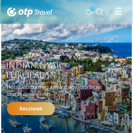
0
INDIÁN NYÁR
EURÓPÁBAN
Hosszabbítsa meg a nyarat egy különleges
utazás élményével!
Részletek