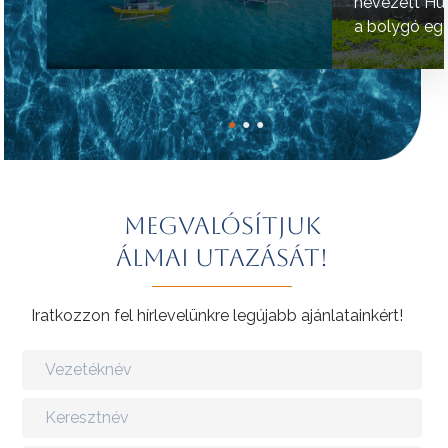
nevezett Hú
a bolygó egy
helyének tart
●
●
●
Megvalósítjuk
álmai utazását!
Iratkozzon fel hírlevelünkre legújabb ajánlatainkért!