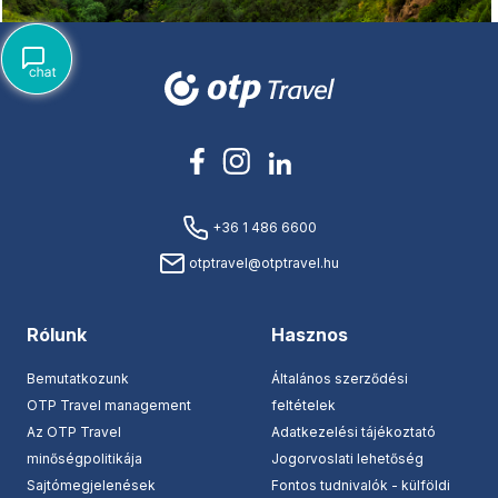
+36 1 486 6600
otptravel@otptravel.hu
Rólunk
Hasznos
Bemutatkozunk
Általános szerződési
OTP Travel management
feltételek
Az OTP Travel
Adatkezelési tájékoztató
minőségpolitikája
Jogorvoslati lehetőség
Sajtómegjelenések
Fontos tudnivalók - külföldi