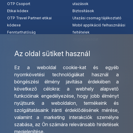
OTP Csoport
utazások
Etikai kódex
Biztosítások
OTP Travel Partneri etikai
Utazási csomag tájékoztató
kódexe
Mobil applikáció felhasználási
Fenntarthatóság
feltételek
Karrier
Jognyilatkozat
Az oldal sütiket használ
Szolgáltatásaink
Kapcsolat
Ez a weboldal cookie-kat és egyéb
Csoportos utazások
Irodáink
nyomkövetési technológiákat használ a
szervezése
Utazásszervező partnereink
böngészési élmény javítása érdekében a
Egyéni utak szervezése
Viszonteladó Partnereink
következő célokra:
a webhely alapvető
Hajóutak
Partnereinknek
funkcióinak engedélyezése
,
hogy jobb élményt
Üzleti utaztatás
Utazási kérdőív
nyújtsunk a weboldalon
,
termékeink és
Nemzetközi tanár és
Impresszum
szolgáltatásaink iránti érdeklődésének mérése,
diákigazolványok
valamint a marketing interakciók személyre
Letölthető katalógusunk
szabása
,
az Ön számára relevánsabb hirdetések
Ajándékutalvány
megjelenítése
.