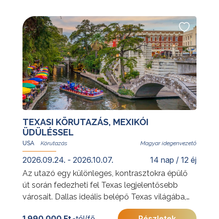
További érdekességekért Kínáról kattintson
ide
.
TEXASI KÖRUTAZÁS, MEXIKÓI
ÜDÜLÉSSEL
USA
Magyar idegenvezető
2026.09.24. - 2026.10.07.
14 nap / 12 éj
Az utazó egy különleges, kontrasztokra épülő
út során fedezheti fel Texas legjelentősebb
városait. Dallas ideális belépő Texas világába,
ahol a modern nagyvárosi élet és a
1 990 000 Ft
-tól/fő
Részletek