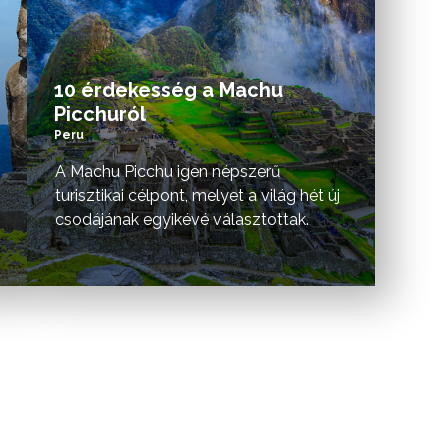
10 érdekesség a Machu
Picchuról
Peru
A Machu Picchu igen népszerű
turisztikai célpont, melyet a világ hét új
csodájának egyikévé választottak.