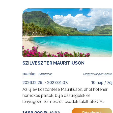
építészete, a paracasi sivatag varázsa, a
különleges Nazca-vonalak, a Ballestas-
szigetek lenyűgöző állatvilága mellett
természetesen nem maradhatnak el Cusco
inka kori kincsei és a Machu Picchu semmihez
sem hasonlító élménye sem. A szent völgyben
lámák társaságában sétálva, vagy a sivatagi
naplementében vacsorázva ennek a rendkívüli
országnak szavakkal nem kifejezhető világa is
feltárul az utazók előtt.
SZILVESZTER MAURITIUSON
További érdekességekért Peruról kattintson
ide
.
Előkészületben: 2027. május 15-24.
Mauritius
Magyar idegenvezető
2026.12.29. - 2027.01.07.
10 nap / 7éj
Az új év köszöntése Mauritiuson, ahol hófehér
homokos partok, buja dzsungelek és
lenyűgöző természeti csodák találhatók. A
varázslatos sziget felfedezése, amelyet Mark
1 699 000 Ft
-tól/fő
Részletek