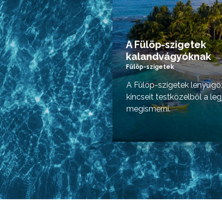
A Fülöp-szigetek
kalandvágyóknak
Fülöp-szigetek
A Fülöp-szigetek lenyűgö
kincseit testközelből a le
megismerni.