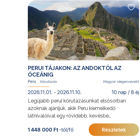
utazókra.
További érdekességekért Brazíliáról kattintson
ide
.
A programok sorrendje az indulási
időpontoktól függően változhat.
PERUI TÁJAKON: AZ ANDOKTÓL AZ
ÓCEÁNIG
Peru
Magyar idegenvezető
2026.11.01. - 2026.11.10.
10 nap / 8 éj
Legújabb perui körutazásunkat elsősorban
azoknak ajánljuk, akik Peru kiemelkedő
látnivalóival egy rövidebb, kevésbé
megterhelő utazás során szeretnének
1 448 000 Ft
-tól/fő
Részletek
megismerkedni, s kerülnék a 4000 méter közeli
magasságokat. Az utazás során Lima gazdag