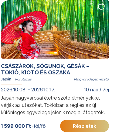
tökéletes helyszíne. A festői Yalong-öbölben
eltöltött napok méltó lezárását adják az
élményekben gazdag körutazásnak.
További érdekességekért Kínáról kattintson
ide
.
CSÁSZÁROK, SÓGUNOK, GÉSÁK –
TOKIÓ, KIOTÓ ÉS OSZAKA
Japán
Magyar idegenvezető
2026.10.08. - 2026.10.17.
10 nap / 7éj
Japán nagyvárosai életre szóló élményekkel
várják az utazókat. Tokióban a régi és az új
különleges egyvelege jelenik meg a látogatók
előtt hagyományos szent templomai és
1 599 000 Ft
-tól/fő
Részletek
modern felhőkarcolói által, míg Kiotóban ősi
templomok és szentélyek sokasága