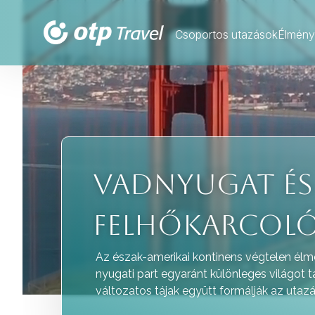
Csoportos utazások
Élmény
A SÁRKÁNYOK
FÖLDJÉN
Az évezredes kínai kultúra kincsei, a Nag
különleges bepillantást nyújtanak a múl
világ együtt formálják a mindennapokat.