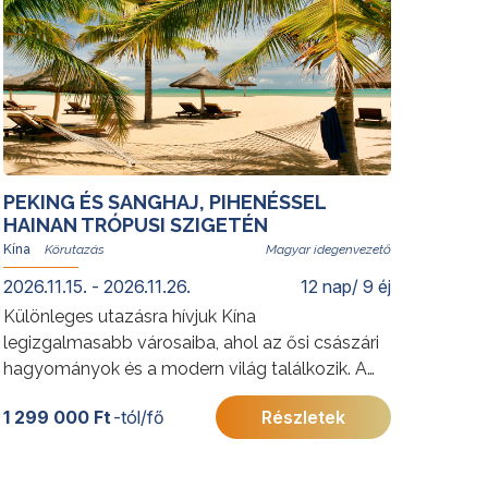
PEKING ÉS SANGHAJ, PIHENÉSSEL
HAINAN TRÓPUSI SZIGETÉN
Kína
Magyar idegenvezető
2026.11.15. - 2026.11.26.
12 nap/ 9 éj
Különleges utazásra hívjuk Kína
legizgalmasabb városaiba, ahol az ősi császári
hagyományok és a modern világ találkozik. A
körutazás végén a trópusi Hainan-sziget várja
1 299 000 Ft
-tól/fő
Részletek
utasainkat: Kína „keleti Hawaiija”, amely hófehér
homokos partjaival, türkizkék öbleivel és buja
növényzetével a teljes kikapcsolódás