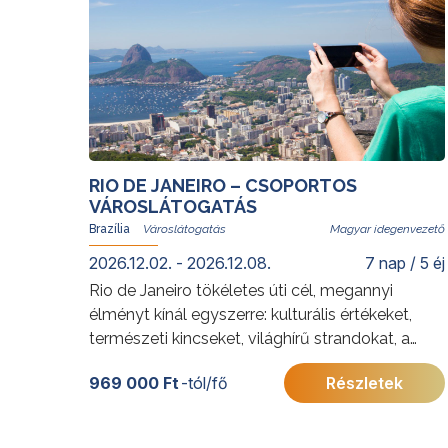
RIO DE JANEIRO – CSOPORTOS
VÁROSLÁTOGATÁS
Brazília
Magyar idegenvezető
2026.12.02. - 2026.12.08.
7 nap / 5 éj
Rio de Janeiro tökéletes úti cél, megannyi
élményt kínál egyszerre: kulturális értékeket,
természeti kincseket, világhírű strandokat, a
szambát és a bossanovát, izgalmas
969 000 Ft
-tól/fő
Részletek
gasztronómiai kalandozásokat. Rióban senki
nem unatkozik; a cariocák, vagyis a helyi
lakosok derűje egy pillanat alatt átragad az