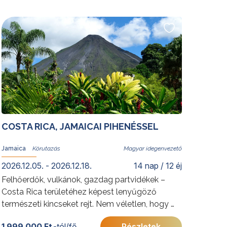
kápráztatja el a helyi kultúrát és történelmet
felfedezni vágyó utazókat. Oszaka szintén
gazdag kulturális örökségekben, mindamellett,
hogy az ősi időkre visszanyúló japán
gasztronómia fellegváraként is ismert. Merüljön
el új programunk során az egyedülálló,
kontrasztokkal és izgalmakkal teli ország,
Japán kultúrájában, gasztronómiájában és
szokásaiban.
További érdekességekért Japánról kattintson
COSTA RICA, JAMAICAI PIHENÉSSEL
ide
.
Jamaica
Magyar idegenvezető
2026.12.05. - 2026.12.18.
14 nap / 12 éj
Felhőerdők, vulkánok, gazdag partvidékek –
Costa Rica területéhez képest lenyűgöző
természeti kincseket rejt. Nem véletlen, hogy a
helyieket a Föld egyik legboldogabb
1 999 000 Ft
-tól/fő
Részletek