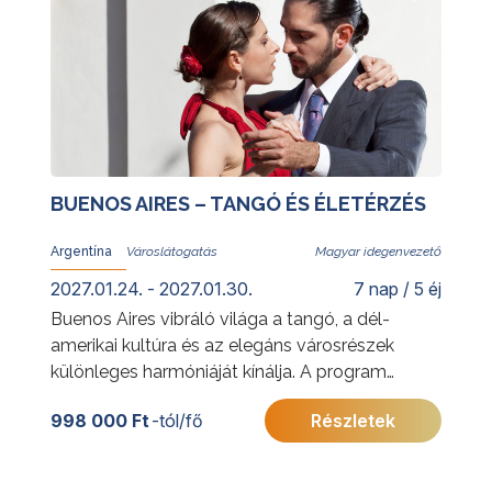
BUENOS AIRES – TANGÓ ÉS ÉLETÉRZÉS
Argentína
Magyar idegenvezető
2027.01.24. - 2027.01.30.
7 nap / 5 éj
Buenos Aires vibráló világa a tangó, a dél-
amerikai kultúra és az elegáns városrészek
különleges harmóniáját kínálja. A program
során megismerkedhet a város legismertebb
998 000 Ft
-tól/fő
Részletek
látnivalóival, jellegzetes negyedeivel és
gazdag történelmi örökségével. Az utazás
során a pezsgő nagyvárosi élmények mellett a