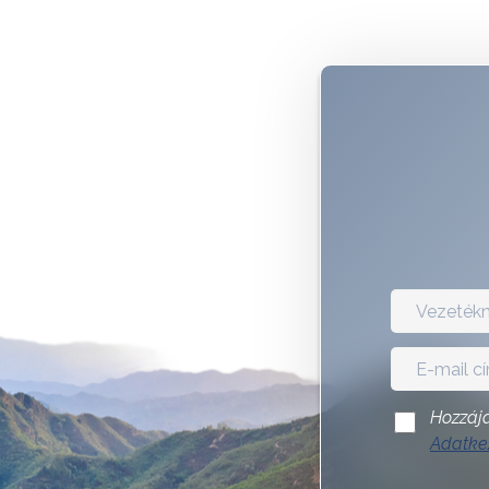
Hozzájá
Adatkez