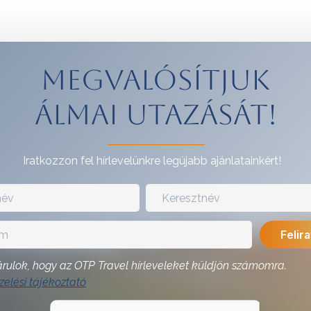
Megvalósítjuk
álmai utazását!
Iratkozzon fel hírlevelünkre legújabb ajánlatainkért!
rulok, hogy az OTP Travel hírleveleket küldjön számomra.
elési tájékoztató