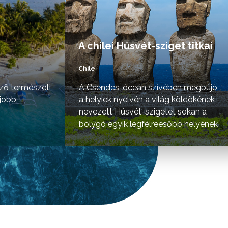
A chilei Húsvét-sziget titkai
Chile
ző természeti
A Csendes-óceán szívében megbújó,
gjobb
a helyiek nyelvén a világ köldökének
nevezett Húsvét-szigetet sokan a
bolygó egyik legfélreesőbb helyének
tartják.