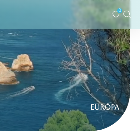
0
EURÓPA