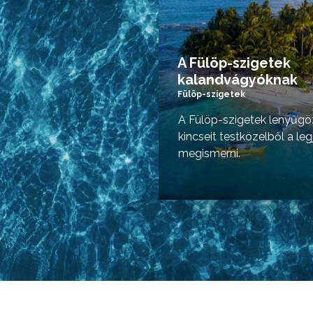
A Fülöp-szigetek
kalandvágyóknak
Fülöp-szigetek
A Fülöp-szigetek lenyűgö
kincseit testközelből a le
megismerni.