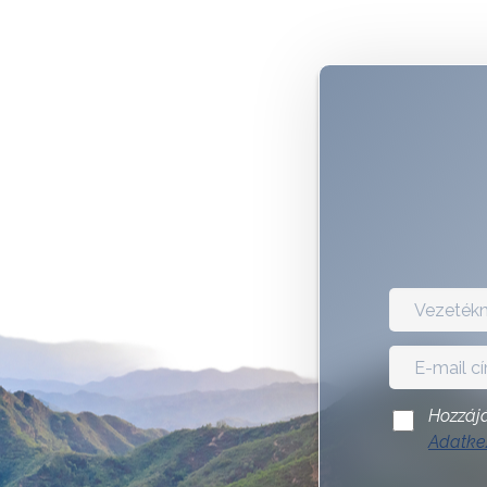
Hozzájá
Adatkez