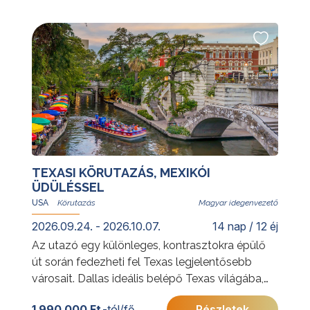
További érdekességekért Kínáról kattintson
ide
.
TEXASI KÖRUTAZÁS, MEXIKÓI
ÜDÜLÉSSEL
USA
Magyar idegenvezető
2026.09.24. - 2026.10.07.
14 nap / 12 éj
Az utazó egy különleges, kontrasztokra épülő
út során fedezheti fel Texas legjelentősebb
városait. Dallas ideális belépő Texas világába,
ahol a modern nagyvárosi élet és a
1 990 000 Ft
-tól/fő
Részletek