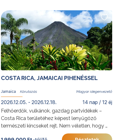
kápráztatja el a helyi kultúrát és történelmet
felfedezni vágyó utazókat. Oszaka szintén
gazdag kulturális örökségekben, mindamellett,
hogy az ősi időkre visszanyúló japán
gasztronómia fellegváraként is ismert. Merüljön
el új programunk során az egyedülálló,
kontrasztokkal és izgalmakkal teli ország,
Japán kultúrájában, gasztronómiájában és
szokásaiban.
További érdekességekért Japánról kattintson
COSTA RICA, JAMAICAI PIHENÉSSEL
ide
.
Jamaica
Magyar idegenvezető
2026.12.05. - 2026.12.18.
14 nap / 12 éj
Felhőerdők, vulkánok, gazdag partvidékek –
Costa Rica területéhez képest lenyűgöző
természeti kincseket rejt. Nem véletlen, hogy a
helyieket a Föld egyik legboldogabb
1 999 000 Ft
-tól/fő
Részletek