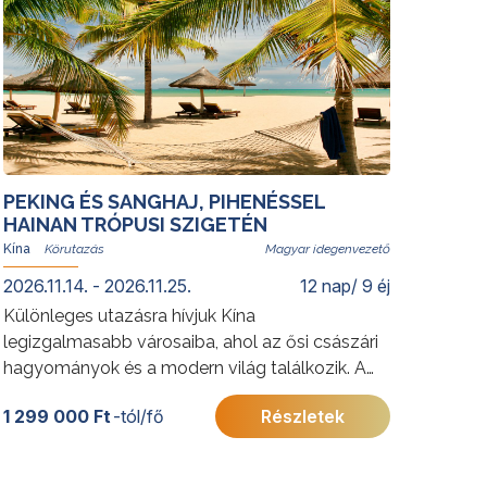
PEKING ÉS SANGHAJ, PIHENÉSSEL
HAINAN TRÓPUSI SZIGETÉN
Kína
Magyar idegenvezető
2026.11.14. - 2026.11.25.
12 nap/ 9 éj
Különleges utazásra hívjuk Kína
legizgalmasabb városaiba, ahol az ősi császári
hagyományok és a modern világ találkozik. A
körutazás végén a trópusi Hainan-sziget várja
1 299 000 Ft
-tól/fő
Részletek
utasainkat: Kína „keleti Hawaiija”, amely hófehér
homokos partjaival, türkizkék öbleivel és buja
növényzetével a teljes kikapcsolódás