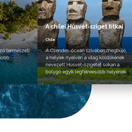
A chilei Húsvét-sziget titkai
Chile
ző természeti
A Csendes-óceán szívében megbújó,
gjobb
a helyiek nyelvén a világ köldökének
nevezett Húsvét-szigetet sokan a
bolygó egyik legfélreesőbb helyének
tartják.