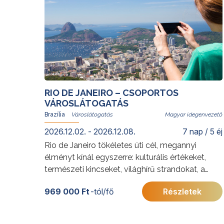
RIO DE JANEIRO – CSOPORTOS
VÁROSLÁTOGATÁS
Brazília
Magyar idegenvezető
2026.12.02. - 2026.12.08.
7 nap / 5 éj
Rio de Janeiro tökéletes úti cél, megannyi
élményt kínál egyszerre: kulturális értékeket,
természeti kincseket, világhírű strandokat, a
szambát és a bossanovát, izgalmas
969 000 Ft
-tól/fő
Részletek
gasztronómiai kalandozásokat. Rióban senki
nem unatkozik; a cariocák, vagyis a helyi
lakosok derűje egy pillanat alatt átragad az