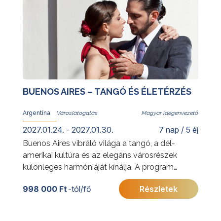
BUENOS AIRES – TANGÓ ÉS ÉLETÉRZÉS
Argentína
Magyar idegenvezető
2027.01.24. - 2027.01.30.
7 nap / 5 éj
Buenos Aires vibráló világa a tangó, a dél-
amerikai kultúra és az elegáns városrészek
különleges harmóniáját kínálja. A program
során megismerkedhet a város legismertebb
998 000 Ft
-tól/fő
Részletek
látnivalóival, jellegzetes negyedeivel és
gazdag történelmi örökségével. Az utazás
során a pezsgő nagyvárosi élmények mellett a