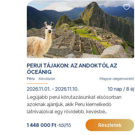
utazókra.
További érdekességekért Brazíliáról kattintson
ide
.
A programok sorrendje az indulási
időpontoktól függően változhat.
PERUI TÁJAKON: AZ ANDOKTÓL AZ
ÓCEÁNIG
Peru
Magyar idegenvezető
2026.11.01. - 2026.11.10.
10 nap / 8 éj
Legújabb perui körutazásunkat elsősorban
azoknak ajánljuk, akik Peru kiemelkedő
látnivalóival egy rövidebb, kevésbé
megterhelő utazás során szeretnének
1 448 000 Ft
-tól/fő
Részletek
megismerkedni, s kerülnék a 4000 méter közeli
magasságokat. Az utazás során Lima gazdag