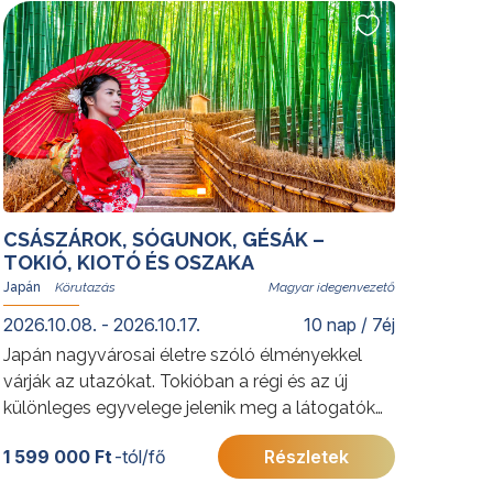
tökéletes helyszíne. A festői Yalong-öbölben
eltöltött napok méltó lezárását adják az
élményekben gazdag körutazásnak.
További érdekességekért Kínáról kattintson
ide
.
CSÁSZÁROK, SÓGUNOK, GÉSÁK –
TOKIÓ, KIOTÓ ÉS OSZAKA
Japán
Magyar idegenvezető
2026.10.08. - 2026.10.17.
10 nap / 7éj
Japán nagyvárosai életre szóló élményekkel
várják az utazókat. Tokióban a régi és az új
különleges egyvelege jelenik meg a látogatók
előtt hagyományos szent templomai és
1 599 000 Ft
-tól/fő
Részletek
modern felhőkarcolói által, míg Kiotóban ősi
templomok és szentélyek sokasága