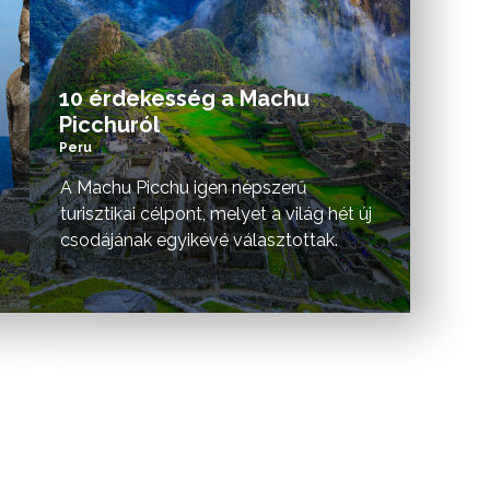
10 érdekesség a Machu
Picchuról
Peru
A Machu Picchu igen népszerű
turisztikai célpont, melyet a világ hét új
csodájának egyikévé választottak.