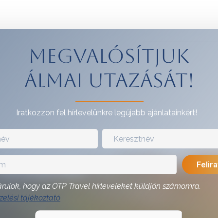
Megvalósítjuk
álmai utazását!
Iratkozzon fel hírlevelünkre legújabb ajánlatainkért!
rulok, hogy az OTP Travel hírleveleket küldjön számomra.
elési tájékoztató