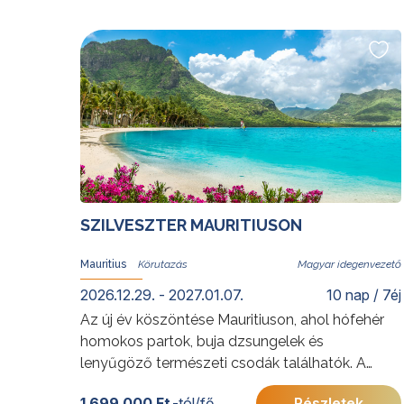
építészete, a paracasi sivatag varázsa, a
különleges Nazca-vonalak, a Ballestas-
szigetek lenyűgöző állatvilága mellett
természetesen nem maradhatnak el Cusco
inka kori kincsei és a Machu Picchu semmihez
sem hasonlító élménye sem. A szent völgyben
lámák társaságában sétálva, vagy a sivatagi
naplementében vacsorázva ennek a rendkívüli
országnak szavakkal nem kifejezhető világa is
feltárul az utazók előtt.
SZILVESZTER MAURITIUSON
További érdekességekért Peruról kattintson
ide
.
Előkészületben: 2027. május 15-24.
Mauritius
Magyar idegenvezető
2026.12.29. - 2027.01.07.
10 nap / 7éj
Az új év köszöntése Mauritiuson, ahol hófehér
homokos partok, buja dzsungelek és
lenyűgöző természeti csodák találhatók. A
varázslatos sziget felfedezése, amelyet Mark
1 699 000 Ft
-tól/fő
Részletek