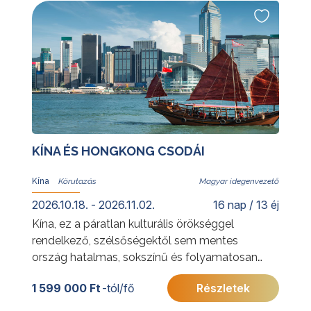
Tigre-delta természeti szépségei és az
argentin vidék hangulata is várja.
További érdekességekért Argentínáról
kattintson
ide
.
KÍNA ÉS HONGKONG CSODÁI
Kína
Magyar idegenvezető
2026.10.18. - 2026.11.02.
16 nap / 13 éj
Kína, ez a páratlan kulturális örökséggel
rendelkező, szélsőségektől sem mentes
ország hatalmas, sokszínű és folyamatosan
változó. A kínai körutazás a legszebb
1 599 000 Ft
-tól/fő
Részletek
látnivalók mellett Kína igazi arcát is igyekszik
megmutatni.