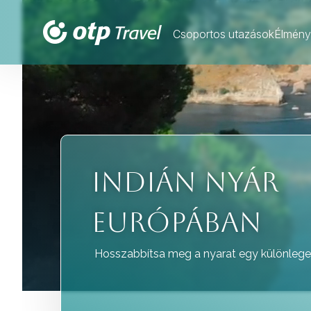
Csoportos utazások
Élmény
INDIÁN NYÁR
EURÓPÁBAN
Hosszabbítsa meg a nyarat egy különlege