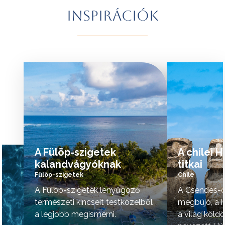
További érdekességekért Brazíliáról
természeti szépsé
Inspirációk
kattintson
ide
.
vidék hangulata is 
A programok sorrendje az indulási
További érdekessé
időpontoktól függően változhat.
kattintson
ide
.
tovább »
tovább »
A Fülöp-szigetek
A chilei 
kalandvágyóknak
titkai
Fülöp-szigetek
Chile
A Fülöp-szigetek lenyűgöző
A Csendes-ó
természeti kincseit testközelből
megbújó, a h
a legjobb megismerni.
a világ köld