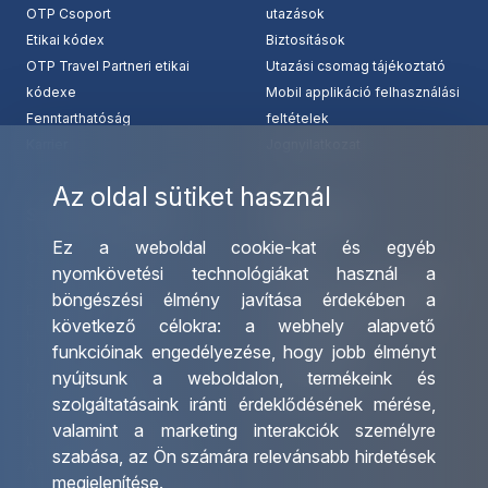
OTP Csoport
utazások
Etikai kódex
Biztosítások
OTP Travel Partneri etikai
Utazási csomag tájékoztató
kódexe
Mobil applikáció felhasználási
Fenntarthatóság
feltételek
Karrier
Jognyilatkozat
Az oldal sütiket használ
Szolgáltatásaink
Kapcsolat
Ez a weboldal cookie-kat és egyéb
Csoportos utazások
Irodáink
nyomkövetési technológiákat használ a
szervezése
Utazásszervező partnereink
böngészési élmény javítása érdekében a
Egyéni utak szervezése
Viszonteladó Partnereink
következő célokra:
a webhely alapvető
Hajóutak
Partnereinknek
funkcióinak engedélyezése
,
hogy jobb élményt
Üzleti utaztatás
Utazási kérdőív
nyújtsunk a weboldalon
,
termékeink és
Nemzetközi tanár és
Impresszum
szolgáltatásaink iránti érdeklődésének mérése,
diákigazolványok
valamint a marketing interakciók személyre
Letölthető katalógusunk
szabása
,
az Ön számára relevánsabb hirdetések
Ajándékutalvány
megjelenítése
.