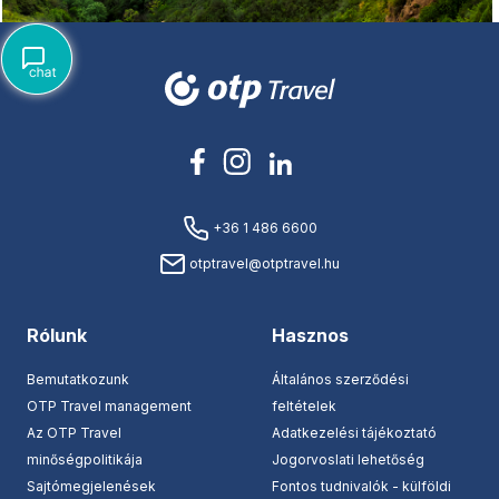
+36 1 486 6600
otptravel@otptravel.hu
Rólunk
Hasznos
Bemutatkozunk
Általános szerződési
OTP Travel management
feltételek
Az OTP Travel
Adatkezelési tájékoztató
minőségpolitikája
Jogorvoslati lehetőség
Sajtómegjelenések
Fontos tudnivalók - külföldi