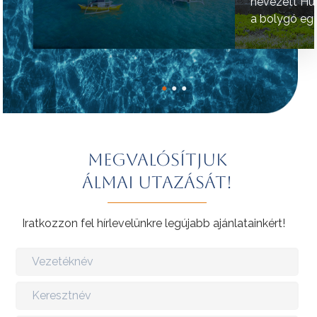
nevezett Hú
a bolygó egy
helyének tart
●
●
●
Megvalósítjuk
álmai utazását!
Iratkozzon fel hírlevelünkre legújabb ajánlatainkért!