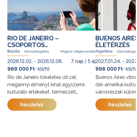
RIO DE JANEIRO –
BUENOS AIRE
CSOPORTOS
ÉLETÉRZÉS
VÁROSLÁTOGATÁS
Brazília
Magyar idegenvezető
Argentína
2026.12.02. - 2026.12.08.
7 nap / 5 éj
2027.01.24. - 2027
969 000 Ft
-tól/fő
998 000 Ft
-tól/f
Rio de Janeiro tökéletes úti cél,
Buenos Aires vibrá
megannyi élményt kínál egyszerre:
dél-amerikai kultú
kulturális értékeket, természeti
városrészek külön
kincseket, világhírű strandokat, a
kínálja. A program
Részletek
Részletek
szambát és a bossanovát, izgalmas
megismerkedhet a
gasztronómiai kalandozásokat. Rióban
látnivalóival, jell
senki nem unatkozik; a cariocák, vagyis
és gazdag történe
a helyi lakosok derűje egy pillanat alatt
utazás során a pe
átragad az utazókra.
élmények mellett 