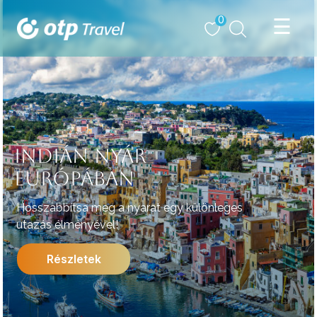
0
INDIÁN NYÁR
EURÓPÁBAN
Hosszabbítsa meg a nyarat egy különleges
utazás élményével!
Részletek