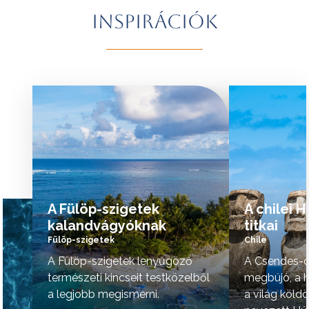
További érdekességekért Brazíliáról
természeti szépsé
Inspirációk
kattintson
ide
.
vidék hangulata is 
A programok sorrendje az indulási
További érdekessé
időpontoktól függően változhat.
kattintson
ide
.
tovább »
tovább »
A Fülöp-szigetek
A chilei 
kalandvágyóknak
titkai
Fülöp-szigetek
Chile
A Fülöp-szigetek lenyűgöző
A Csendes-ó
természeti kincseit testközelből
megbújó, a h
a legjobb megismerni.
a világ köld