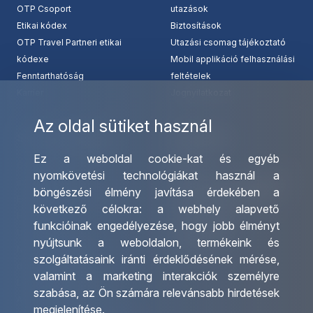
OTP Csoport
utazások
Etikai kódex
Biztosítások
OTP Travel Partneri etikai
Utazási csomag tájékoztató
kódexe
Mobil applikáció felhasználási
Fenntarthatóság
feltételek
Karrier
Jognyilatkozat
Az oldal sütiket használ
Szolgáltatásaink
Kapcsolat
Ez a weboldal cookie-kat és egyéb
Csoportos utazások
Irodáink
nyomkövetési technológiákat használ a
szervezése
Utazásszervező partnereink
böngészési élmény javítása érdekében a
Egyéni utak szervezése
Viszonteladó Partnereink
következő célokra:
a webhely alapvető
Hajóutak
Partnereinknek
funkcióinak engedélyezése
,
hogy jobb élményt
Üzleti utaztatás
Utazási kérdőív
nyújtsunk a weboldalon
,
termékeink és
Nemzetközi tanár és
Impresszum
szolgáltatásaink iránti érdeklődésének mérése,
diákigazolványok
valamint a marketing interakciók személyre
Letölthető katalógusunk
szabása
,
az Ön számára relevánsabb hirdetések
Ajándékutalvány
megjelenítése
.