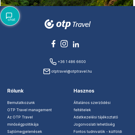
+36 1 486 6600
otptravel@otptravel.hu
Rólunk
Hasznos
Bemutatkozunk
Általános szerződési
OTP Travel management
feltételek
Az OTP Travel
Adatkezelési tájékoztató
minőségpolitikája
Jogorvoslati lehetőség
Sajtómegjelenések
Fontos tudnivalók - külföldi