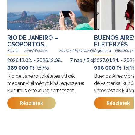
RIO DE JANEIRO –
BUENOS AIRE
CSOPORTOS
ÉLETÉRZÉS
VÁROSLÁTOGATÁS
Brazília
Magyar idegenvezető
Argentína
2026.12.02. - 2026.12.08.
7 nap / 5 éj
2027.01.24. - 2027
969 000 Ft
-tól/fő
998 000 Ft
-tól/f
Rio de Janeiro tökéletes úti cél,
Buenos Aires vibrá
megannyi élményt kínál egyszerre:
dél-amerikai kultú
kulturális értékeket, természeti
városrészek külön
kincseket, világhírű strandokat, a
kínálja. A program
Részletek
Részletek
szambát és a bossanovát, izgalmas
megismerkedhet a
gasztronómiai kalandozásokat. Rióban
látnivalóival, jell
senki nem unatkozik; a cariocák, vagyis
és gazdag történe
a helyi lakosok derűje egy pillanat alatt
utazás során a pe
átragad az utazókra.
élmények mellett 