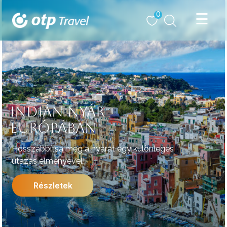
0
INDIÁN NYÁR
EURÓPÁBAN
Hosszabbítsa meg a nyarat egy különleges
utazás élményével!
Részletek