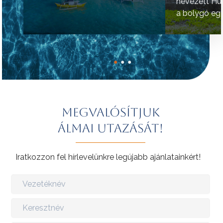
nevezett Hú
a bolygó egy
helyének tart
●
●
●
Megvalósítjuk
álmai utazását!
Iratkozzon fel hírlevelünkre legújabb ajánlatainkért!