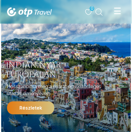
0
INDIÁN NYÁR
EURÓPÁBAN
Hosszabbítsa meg a nyarat egy különleges
utazás élményével!
Részletek