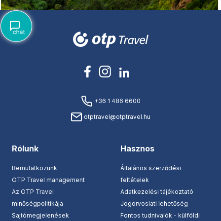
+36 1 486 6600
otptravel@otptravel.hu
Rólunk
Hasznos
Bemutatkozunk
Általános szerződési
OTP Travel management
feltételek
Az OTP Travel
Adatkezelési tájékoztató
minőségpolitikája
Jogorvoslati lehetőség
Sajtómegjelenések
Fontos tudnivalók - külföldi