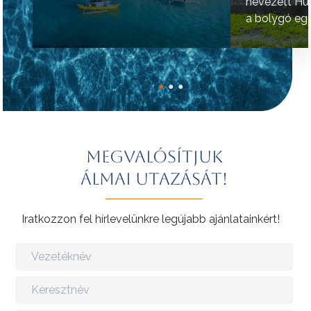
nevezett Hú
a bolygó egy
helyének tart
●
●
●
Megvalósítjuk
álmai utazását!
Iratkozzon fel hírlevelünkre legújabb ajánlatainkért!