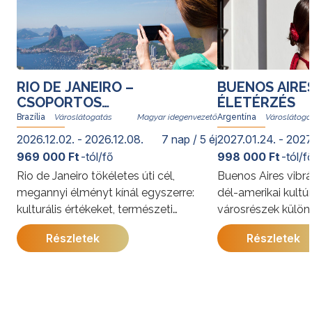
RIO DE JANEIRO –
BUENOS AIRE
CSOPORTOS
ÉLETÉRZÉS
VÁROSLÁTOGATÁS
Brazília
Magyar idegenvezető
Argentína
2026.12.02. - 2026.12.08.
7 nap / 5 éj
2027.01.24. - 2027
969 000 Ft
-tól/fő
998 000 Ft
-tól/f
Rio de Janeiro tökéletes úti cél,
Buenos Aires vibrá
megannyi élményt kínál egyszerre:
dél-amerikai kultú
kulturális értékeket, természeti
városrészek külön
kincseket, világhírű strandokat, a
kínálja. A program
Részletek
Részletek
szambát és a bossanovát, izgalmas
megismerkedhet a
gasztronómiai kalandozásokat. Rióban
látnivalóival, jell
senki nem unatkozik; a cariocák, vagyis
és gazdag történe
a helyi lakosok derűje egy pillanat alatt
utazás során a pe
átragad az utazókra.
élmények mellett 