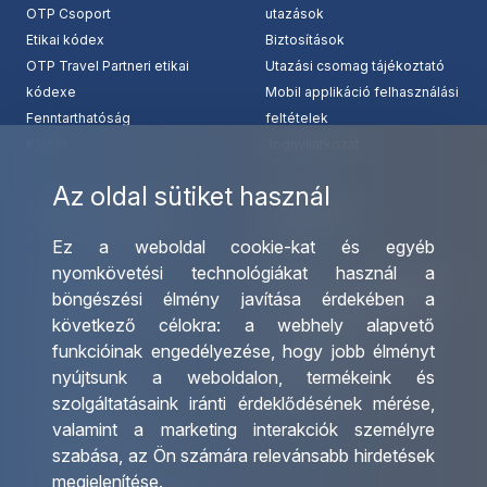
OTP Csoport
utazások
Etikai kódex
Biztosítások
OTP Travel Partneri etikai
Utazási csomag tájékoztató
kódexe
Mobil applikáció felhasználási
Fenntarthatóság
feltételek
Karrier
Jognyilatkozat
Az oldal sütiket használ
Szolgáltatásaink
Kapcsolat
Ez a weboldal cookie-kat és egyéb
Csoportos utazások
Irodáink
nyomkövetési technológiákat használ a
szervezése
Utazásszervező partnereink
böngészési élmény javítása érdekében a
Egyéni utak szervezése
Viszonteladó Partnereink
következő célokra:
a webhely alapvető
Hajóutak
Partnereinknek
funkcióinak engedélyezése
,
hogy jobb élményt
Üzleti utaztatás
Utazási kérdőív
nyújtsunk a weboldalon
,
termékeink és
Nemzetközi tanár és
Impresszum
szolgáltatásaink iránti érdeklődésének mérése,
diákigazolványok
valamint a marketing interakciók személyre
Letölthető katalógusunk
szabása
,
az Ön számára relevánsabb hirdetések
Ajándékutalvány
megjelenítése
.