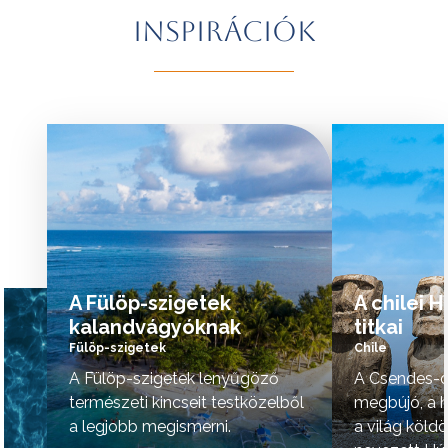
További érdekességekért Brazíliáról
természeti szépsé
Inspirációk
kattintson
ide
.
vidék hangulata is 
A programok sorrendje az indulási
További érdekessé
időpontoktól függően változhat.
kattintson
ide
.
tovább »
tovább »
A Fülöp-szigetek
A chilei 
kalandvágyóknak
titkai
Fülöp-szigetek
Chile
A Fülöp-szigetek lenyűgöző
A Csendes-ó
természeti kincseit testközelből
megbújó, a h
a legjobb megismerni.
a világ köld