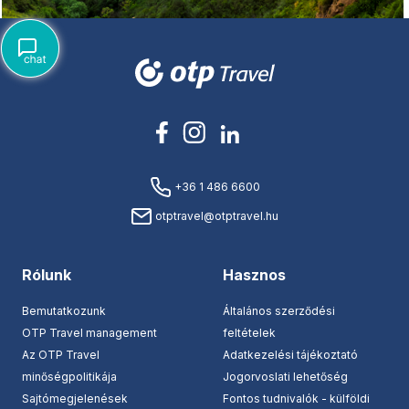
+36 1 486 6600
otptravel@otptravel.hu
Rólunk
Hasznos
Bemutatkozunk
Általános szerződési
OTP Travel management
feltételek
Az OTP Travel
Adatkezelési tájékoztató
minőségpolitikája
Jogorvoslati lehetőség
Sajtómegjelenések
Fontos tudnivalók - külföldi