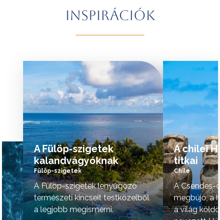
További érdekességekért Brazíliáról
természeti szépsé
Inspirációk
kattintson
ide
.
vidék hangulata is 
A programok sorrendje az indulási
További érdekessé
időpontoktól függően változhat.
kattintson
ide
.
tovább »
tovább »
A Fülöp-szigetek
A chilei 
kalandvágyóknak
titkai
Fülöp-szigetek
Chile
A Fülöp-szigetek lenyűgöző
A Csendes-ó
természeti kincseit testközelből
megbújó, a h
a legjobb megismerni.
a világ köld