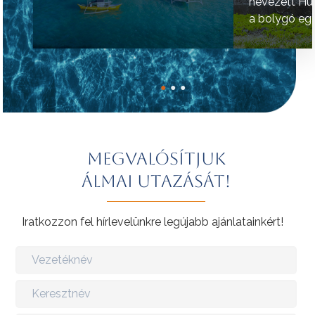
nevezett Hú
a bolygó egy
helyének tart
●
●
●
Megvalósítjuk
álmai utazását!
Iratkozzon fel hírlevelünkre legújabb ajánlatainkért!