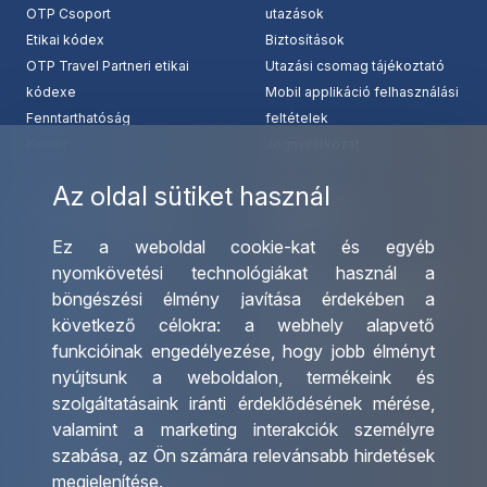
OTP Csoport
utazások
Etikai kódex
Biztosítások
OTP Travel Partneri etikai
Utazási csomag tájékoztató
kódexe
Mobil applikáció felhasználási
Fenntarthatóság
feltételek
Karrier
Jognyilatkozat
Az oldal sütiket használ
Szolgáltatásaink
Kapcsolat
Ez a weboldal cookie-kat és egyéb
Csoportos utazások
Irodáink
nyomkövetési technológiákat használ a
szervezése
Utazásszervező partnereink
böngészési élmény javítása érdekében a
Egyéni utak szervezése
Viszonteladó Partnereink
következő célokra:
a webhely alapvető
Hajóutak
Partnereinknek
funkcióinak engedélyezése
,
hogy jobb élményt
Üzleti utaztatás
Utazási kérdőív
nyújtsunk a weboldalon
,
termékeink és
Nemzetközi tanár és
Impresszum
szolgáltatásaink iránti érdeklődésének mérése,
diákigazolványok
valamint a marketing interakciók személyre
Letölthető katalógusunk
szabása
,
az Ön számára relevánsabb hirdetések
Ajándékutalvány
megjelenítése
.