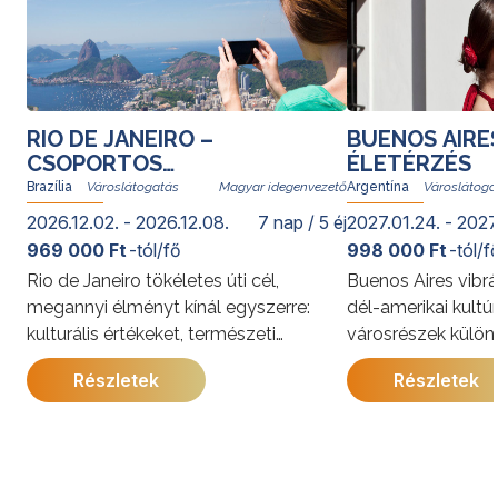
RIO DE JANEIRO –
BUENOS AIRE
CSOPORTOS
ÉLETÉRZÉS
VÁROSLÁTOGATÁS
Brazília
Magyar idegenvezető
Argentína
2026.12.02. - 2026.12.08.
7 nap / 5 éj
2027.01.24. - 2027
969 000 Ft
-tól/fő
998 000 Ft
-tól/f
Rio de Janeiro tökéletes úti cél,
Buenos Aires vibrá
megannyi élményt kínál egyszerre:
dél-amerikai kultú
kulturális értékeket, természeti
városrészek külön
kincseket, világhírű strandokat, a
kínálja. A program
Részletek
Részletek
szambát és a bossanovát, izgalmas
megismerkedhet a
gasztronómiai kalandozásokat. Rióban
látnivalóival, jell
senki nem unatkozik; a cariocák, vagyis
és gazdag történe
a helyi lakosok derűje egy pillanat alatt
utazás során a pe
átragad az utazókra.
élmények mellett 