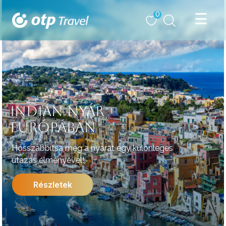
0
INDIÁN NYÁR
EURÓPÁBAN
Hosszabbítsa meg a nyarat egy különleges
utazás élményével!
Részletek