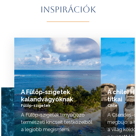
További érdekességekért Brazíliáról
természeti szépsé
Inspirációk
kattintson
ide
.
vidék hangulata is 
A programok sorrendje az indulási
További érdekessé
időpontoktól függően változhat.
kattintson
ide
.
tovább »
tovább »
A Fülöp-szigetek
A chilei 
kalandvágyóknak
titkai
Fülöp-szigetek
Chile
A Fülöp-szigetek lenyűgöző
A Csendes-ó
természeti kincseit testközelből
megbújó, a h
a legjobb megismerni.
a világ köld