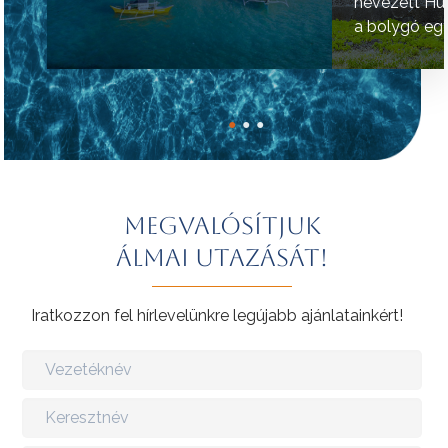
nevezett Hú
a bolygó egy
helyének tart
●
●
●
Megvalósítjuk
álmai utazását!
Iratkozzon fel hírlevelünkre legújabb ajánlatainkért!