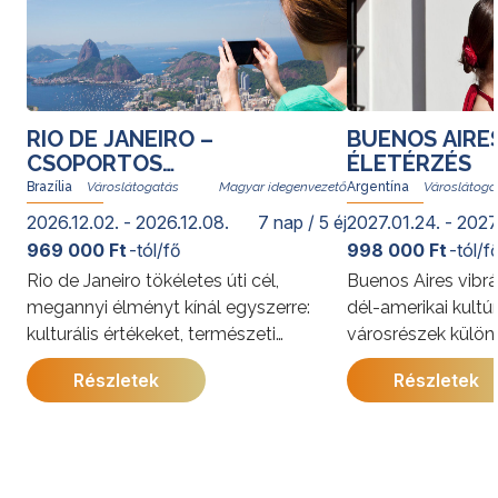
RIO DE JANEIRO –
BUENOS AIRE
CSOPORTOS
ÉLETÉRZÉS
VÁROSLÁTOGATÁS
Brazília
Magyar idegenvezető
Argentína
2026.12.02. - 2026.12.08.
7 nap / 5 éj
2027.01.24. - 2027
969 000 Ft
-tól/fő
998 000 Ft
-tól/f
Rio de Janeiro tökéletes úti cél,
Buenos Aires vibrá
megannyi élményt kínál egyszerre:
dél-amerikai kultú
kulturális értékeket, természeti
városrészek külön
kincseket, világhírű strandokat, a
kínálja. A program
Részletek
Részletek
szambát és a bossanovát, izgalmas
megismerkedhet a
gasztronómiai kalandozásokat. Rióban
látnivalóival, jell
senki nem unatkozik; a cariocák, vagyis
és gazdag történe
a helyi lakosok derűje egy pillanat alatt
utazás során a pe
átragad az utazókra.
élmények mellett 