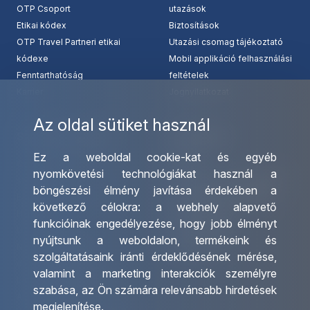
OTP Csoport
utazások
Etikai kódex
Biztosítások
OTP Travel Partneri etikai
Utazási csomag tájékoztató
kódexe
Mobil applikáció felhasználási
Fenntarthatóság
feltételek
Karrier
Jognyilatkozat
Az oldal sütiket használ
Szolgáltatásaink
Kapcsolat
Ez a weboldal cookie-kat és egyéb
Csoportos utazások
Irodáink
nyomkövetési technológiákat használ a
szervezése
Utazásszervező partnereink
böngészési élmény javítása érdekében a
Egyéni utak szervezése
Viszonteladó Partnereink
következő célokra:
a webhely alapvető
Hajóutak
Partnereinknek
funkcióinak engedélyezése
,
hogy jobb élményt
Üzleti utaztatás
Utazási kérdőív
nyújtsunk a weboldalon
,
termékeink és
Nemzetközi tanár és
Impresszum
szolgáltatásaink iránti érdeklődésének mérése,
diákigazolványok
valamint a marketing interakciók személyre
Letölthető katalógusunk
szabása
,
az Ön számára relevánsabb hirdetések
Ajándékutalvány
megjelenítése
.