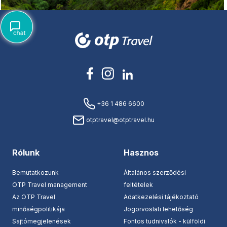
+36 1 486 6600
otptravel@otptravel.hu
Rólunk
Hasznos
Bemutatkozunk
Általános szerződési
OTP Travel management
feltételek
Az OTP Travel
Adatkezelési tájékoztató
minőségpolitikája
Jogorvoslati lehetőség
Sajtómegjelenések
Fontos tudnivalók - külföldi