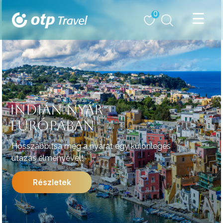
0
INDIÁN NYÁR
EURÓPÁBAN
Hosszabbítsa meg a nyarat egy különleges
utazás élményével!
Részletek