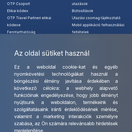
OTP Csoport
utazások
Etikai kódex
Biztosítások
OTP Travel Partneri etikai
Utazási csomag tájékoztató
kódexe
Mobil applikáció felhasználási
Fenntarthatóság
feltételek
Karrier
Jognyilatkozat
Az oldal sütiket használ
Szolgáltatásaink
Kapcsolat
Ez a weboldal cookie-kat és egyéb
Csoportos utazások
Irodáink
nyomkövetési technológiákat használ a
szervezése
Utazásszervező partnereink
böngészési élmény javítása érdekében a
Egyéni utak szervezése
Viszonteladó Partnereink
következő célokra:
a webhely alapvető
Hajóutak
Partnereinknek
funkcióinak engedélyezése
,
hogy jobb élményt
Üzleti utaztatás
Utazási kérdőív
nyújtsunk a weboldalon
,
termékeink és
Nemzetközi tanár és
Impresszum
szolgáltatásaink iránti érdeklődésének mérése,
diákigazolványok
valamint a marketing interakciók személyre
Letölthető katalógusunk
szabása
,
az Ön számára relevánsabb hirdetések
Ajándékutalvány
megjelenítése
.