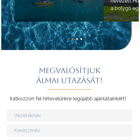
nevezett Hú
a bolygó egy
helyének tart
●
●
●
Megvalósítjuk
álmai utazását!
Iratkozzon fel hírlevelünkre legújabb ajánlatainkért!