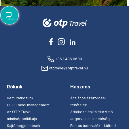
+36 1 486 6600
otptravel@otptravel.hu
Rólunk
Hasznos
Bemutatkozunk
Általános szerződési
OTP Travel management
feltételek
Az OTP Travel
Adatkezelési tájékoztató
minőségpolitikája
Jogorvoslati lehetőség
Sajtómegjelenések
Fontos tudnivalók - külföldi