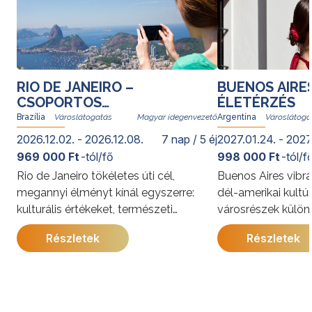
RIO DE JANEIRO –
BUENOS AIRE
CSOPORTOS
ÉLETÉRZÉS
VÁROSLÁTOGATÁS
Brazília
Magyar idegenvezető
Argentína
2026.12.02. - 2026.12.08.
7 nap / 5 éj
2027.01.24. - 2027
969 000 Ft
-tól/fő
998 000 Ft
-tól/f
Rio de Janeiro tökéletes úti cél,
Buenos Aires vibrá
megannyi élményt kínál egyszerre:
dél-amerikai kultú
kulturális értékeket, természeti
városrészek külön
kincseket, világhírű strandokat, a
kínálja. A program
Részletek
Részletek
szambát és a bossanovát, izgalmas
megismerkedhet a
gasztronómiai kalandozásokat. Rióban
látnivalóival, jell
senki nem unatkozik; a cariocák, vagyis
és gazdag történe
a helyi lakosok derűje egy pillanat alatt
utazás során a pe
átragad az utazókra.
élmények mellett 