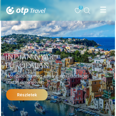
0
INDIÁN NYÁR
EURÓPÁBAN
Hosszabbítsa meg a nyarat egy különleges
utazás élményével!
Részletek