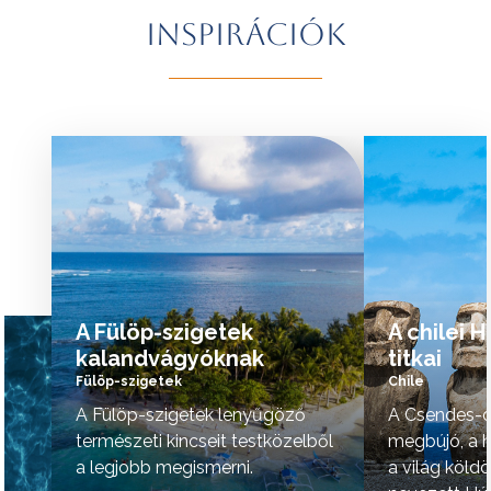
További érdekességekért Brazíliáról
természeti szépsé
Inspirációk
kattintson
ide
.
vidék hangulata is 
A programok sorrendje az indulási
További érdekessé
időpontoktól függően változhat.
kattintson
ide
.
tovább »
tovább »
A Fülöp-szigetek
A chilei 
kalandvágyóknak
titkai
Fülöp-szigetek
Chile
A Fülöp-szigetek lenyűgöző
A Csendes-ó
természeti kincseit testközelből
megbújó, a h
a legjobb megismerni.
a világ köld