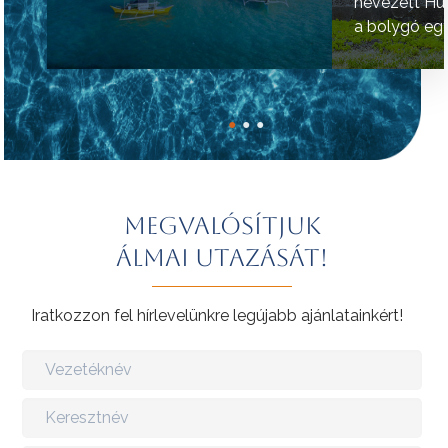
nevezett Hú
a bolygó egy
helyének tart
●
●
●
Megvalósítjuk
álmai utazását!
Iratkozzon fel hírlevelünkre legújabb ajánlatainkért!