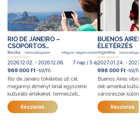
RIO DE JANEIRO –
BUENOS AIRE
CSOPORTOS
ÉLETÉRZÉS
VÁROSLÁTOGATÁS
Brazília
Magyar idegenvezető
Argentína
2026.12.02. - 2026.12.08.
7 nap / 5 éj
2027.01.24. - 2027
969 000 Ft
-tól/fő
998 000 Ft
-tól/f
Rio de Janeiro tökéletes úti cél,
Buenos Aires vibrá
megannyi élményt kínál egyszerre:
dél-amerikai kultú
kulturális értékeket, természeti
városrészek külön
kincseket, világhírű strandokat, a
kínálja. A program
Részletek
Részletek
szambát és a bossanovát, izgalmas
megismerkedhet a
gasztronómiai kalandozásokat. Rióban
látnivalóival, jell
senki nem unatkozik; a cariocák, vagyis
és gazdag történe
a helyi lakosok derűje egy pillanat alatt
utazás során a pe
átragad az utazókra.
élmények mellett 