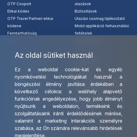
OTP Csoport
utazások
Etikai kódex
Biztosítások
OTP Travel Partneri etikai
Utazási csomag tájékoztató
kódexe
Mobil applikáció felhasználási
Fenntarthatóság
feltételek
Karrier
Jognyilatkozat
Az oldal sütiket használ
Szolgáltatásaink
Kapcsolat
Ez a weboldal cookie-kat és egyéb
Csoportos utazások
Irodáink
nyomkövetési technológiákat használ a
szervezése
Utazásszervező partnereink
böngészési élmény javítása érdekében a
Egyéni utak szervezése
Viszonteladó Partnereink
következő célokra:
a webhely alapvető
Hajóutak
Partnereinknek
funkcióinak engedélyezése
,
hogy jobb élményt
Üzleti utaztatás
Utazási kérdőív
nyújtsunk a weboldalon
,
termékeink és
Nemzetközi tanár és
Impresszum
szolgáltatásaink iránti érdeklődésének mérése,
diákigazolványok
valamint a marketing interakciók személyre
Letölthető katalógusunk
szabása
,
az Ön számára relevánsabb hirdetések
Ajándékutalvány
megjelenítése
.