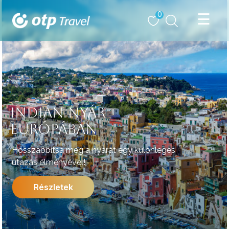
0
INDIÁN NYÁR
EURÓPÁBAN
Hosszabbítsa meg a nyarat egy különleges
utazás élményével!
Részletek