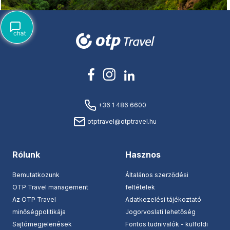
+36 1 486 6600
otptravel@otptravel.hu
Rólunk
Hasznos
Bemutatkozunk
Általános szerződési
OTP Travel management
feltételek
Az OTP Travel
Adatkezelési tájékoztató
minőségpolitikája
Jogorvoslati lehetőség
Sajtómegjelenések
Fontos tudnivalók - külföldi