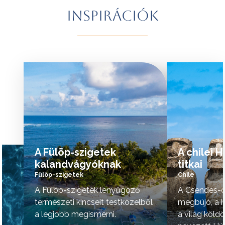
További érdekességekért Brazíliáról
természeti szépsé
Inspirációk
kattintson
ide
.
vidék hangulata is 
A programok sorrendje az indulási
További érdekessé
időpontoktól függően változhat.
kattintson
ide
.
tovább »
tovább »
A Fülöp-szigetek
A chilei 
kalandvágyóknak
titkai
Fülöp-szigetek
Chile
A Fülöp-szigetek lenyűgöző
A Csendes-ó
természeti kincseit testközelből
megbújó, a h
a legjobb megismerni.
a világ köld