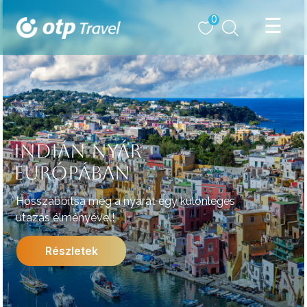
0
INDIÁN NYÁR
EURÓPÁBAN
Hosszabbítsa meg a nyarat egy különleges
utazás élményével!
Részletek