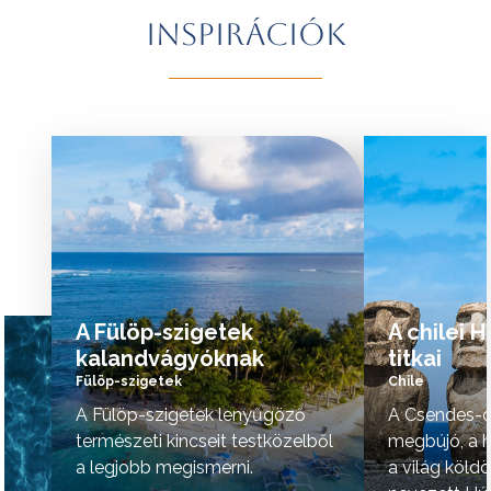
További érdekességekért Brazíliáról
természeti szépsé
Inspirációk
kattintson
ide
.
vidék hangulata is 
A programok sorrendje az indulási
További érdekessé
időpontoktól függően változhat.
kattintson
ide
.
tovább »
tovább »
A Fülöp-szigetek
A chilei 
kalandvágyóknak
titkai
Fülöp-szigetek
Chile
A Fülöp-szigetek lenyűgöző
A Csendes-ó
természeti kincseit testközelből
megbújó, a h
a legjobb megismerni.
a világ köld