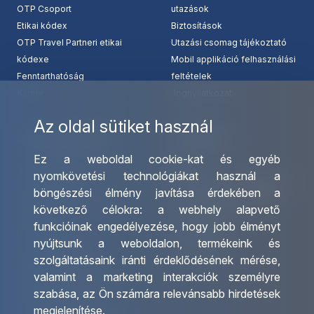
OTP Csoport
utazások
Etikai kódex
Biztosítások
OTP Travel Partneri etikai
Utazási csomag tájékoztató
kódexe
Mobil applikáció felhasználási
Fenntarthatóság
feltételek
Karrier
Jognyilatkozat
Az oldal sütiket használ
Szolgáltatásaink
Kapcsolat
Ez a weboldal cookie-kat és egyéb
Csoportos utazások
Irodáink
nyomkövetési technológiákat használ a
szervezése
Utazásszervező partnereink
böngészési élmény javítása érdekében a
Egyéni utak szervezése
Viszonteladó Partnereink
következő célokra:
a webhely alapvető
Hajóutak
Partnereinknek
funkcióinak engedélyezése
,
hogy jobb élményt
Üzleti utaztatás
Utazási kérdőív
nyújtsunk a weboldalon
,
termékeink és
Nemzetközi tanár és
Impresszum
szolgáltatásaink iránti érdeklődésének mérése,
diákigazolványok
valamint a marketing interakciók személyre
Letölthető katalógusunk
szabása
,
az Ön számára relevánsabb hirdetések
Ajándékutalvány
megjelenítése
.