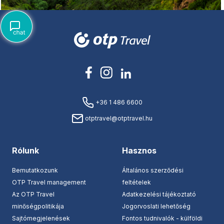
+36 1 486 6600
otptravel@otptravel.hu
Rólunk
Hasznos
Bemutatkozunk
Általános szerződési
OTP Travel management
feltételek
Az OTP Travel
Adatkezelési tájékoztató
minőségpolitikája
Jogorvoslati lehetőség
Sajtómegjelenések
Fontos tudnivalók - külföldi