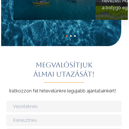
nevezett Hú
a bolygó egy
helyének tart
●
●
●
Megvalósítjuk
álmai utazását!
Iratkozzon fel hírlevelünkre legújabb ajánlatainkért!