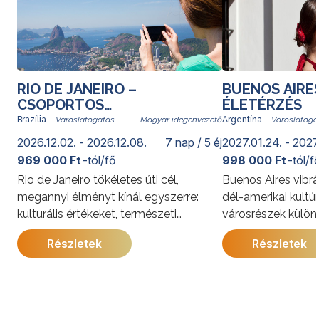
RIO DE JANEIRO –
BUENOS AIRE
CSOPORTOS
ÉLETÉRZÉS
VÁROSLÁTOGATÁS
Brazília
Magyar idegenvezető
Argentína
2026.12.02. - 2026.12.08.
7 nap / 5 éj
2027.01.24. - 2027
969 000 Ft
-tól/fő
998 000 Ft
-tól/f
Rio de Janeiro tökéletes úti cél,
Buenos Aires vibrá
megannyi élményt kínál egyszerre:
dél-amerikai kultú
kulturális értékeket, természeti
városrészek külön
kincseket, világhírű strandokat, a
kínálja. A program
Részletek
Részletek
szambát és a bossanovát, izgalmas
megismerkedhet a
gasztronómiai kalandozásokat. Rióban
látnivalóival, jell
senki nem unatkozik; a cariocák, vagyis
és gazdag történe
a helyi lakosok derűje egy pillanat alatt
utazás során a pe
átragad az utazókra.
élmények mellett 