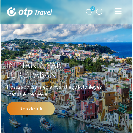
0
INDIÁN NYÁR
EURÓPÁBAN
Hosszabbítsa meg a nyarat egy különleges
utazás élményével!
Részletek