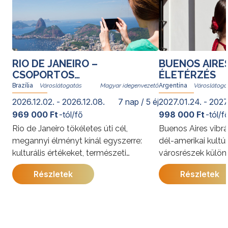
RIO DE JANEIRO –
BUENOS AIRE
CSOPORTOS
ÉLETÉRZÉS
VÁROSLÁTOGATÁS
Brazília
Magyar idegenvezető
Argentína
2026.12.02. - 2026.12.08.
7 nap / 5 éj
2027.01.24. - 2027
969 000 Ft
-tól/fő
998 000 Ft
-tól/f
Rio de Janeiro tökéletes úti cél,
Buenos Aires vibrá
megannyi élményt kínál egyszerre:
dél-amerikai kultú
kulturális értékeket, természeti
városrészek külön
kincseket, világhírű strandokat, a
kínálja. A program
Részletek
Részletek
szambát és a bossanovát, izgalmas
megismerkedhet a
gasztronómiai kalandozásokat. Rióban
látnivalóival, jell
senki nem unatkozik; a cariocák, vagyis
és gazdag történe
a helyi lakosok derűje egy pillanat alatt
utazás során a pe
átragad az utazókra.
élmények mellett 