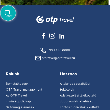
+36 1 486 6600
otptravel@otptravel.hu
Rólunk
Hasznos
Bemutatkozunk
Általános szerződési
OTP Travel management
feltételek
Az OTP Travel
Adatkezelési tájékoztató
minőségpolitikája
Jogorvoslati lehetőség
Sajtómegjelenések
Fontos tudnivalók - külföldi