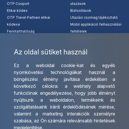
OTP Csoport
utazások
Etikai kódex
Biztosítások
OTP Travel Partneri etikai
Utazási csomag tájékoztató
kódexe
Mobil applikáció felhasználási
Fenntarthatóság
feltételek
Karrier
Jognyilatkozat
Az oldal sütiket használ
Szolgáltatásaink
Kapcsolat
Ez a weboldal cookie-kat és egyéb
Csoportos utazások
Irodáink
nyomkövetési technológiákat használ a
szervezése
Utazásszervező partnereink
böngészési élmény javítása érdekében a
Egyéni utak szervezése
Viszonteladó Partnereink
következő célokra:
a webhely alapvető
Hajóutak
Partnereinknek
funkcióinak engedélyezése
,
hogy jobb élményt
Üzleti utaztatás
Utazási kérdőív
nyújtsunk a weboldalon
,
termékeink és
Nemzetközi tanár és
Impresszum
szolgáltatásaink iránti érdeklődésének mérése,
diákigazolványok
valamint a marketing interakciók személyre
Letölthető katalógusunk
szabása
,
az Ön számára relevánsabb hirdetések
Ajándékutalvány
megjelenítése
.