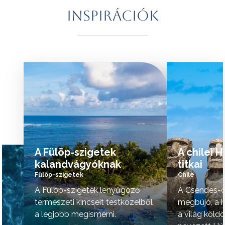
További érdekességekért Brazíliáról
természeti szépsé
Inspirációk
kattintson
ide
.
vidék hangulata is 
A programok sorrendje az indulási
További érdekessé
időpontoktól függően változhat.
kattintson
ide
.
tovább »
tovább »
A Fülöp-szigetek
A chilei 
kalandvágyóknak
titkai
Fülöp-szigetek
Chile
A Fülöp-szigetek lenyűgöző
A Csendes-ó
természeti kincseit testközelből
megbújó, a h
a legjobb megismerni.
a világ köld