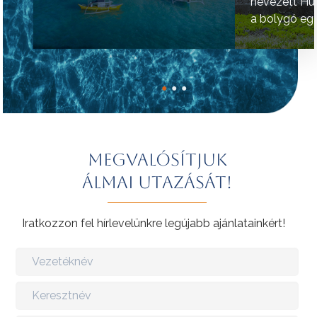
nevezett Hú
a bolygó egy
helyének tart
●
●
●
Megvalósítjuk
álmai utazását!
Iratkozzon fel hírlevelünkre legújabb ajánlatainkért!