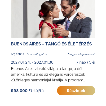
BUENOS AIRES – TANGÓ ÉS ÉLETÉRZÉS
Argentína
Magyar idegenvezető
2027.01.24. - 2027.01.30.
7 nap / 5 éj
Buenos Aires vibráló világa a tangó, a dél-
amerikai kultúra és az elegáns városrészek
különleges harmóniáját kínálja. A program
során megismerkedhet a város legismertebb
998 000 Ft
-tól/fő
Részletek
látnivalóival, jellegzetes negyedeivel és
gazdag történelmi örökségével. Az utazás
során a pezsgő nagyvárosi élmények mellett a