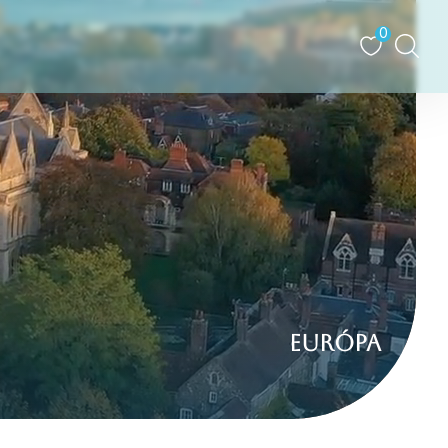
0
ai Egyesült Államok és Kanada