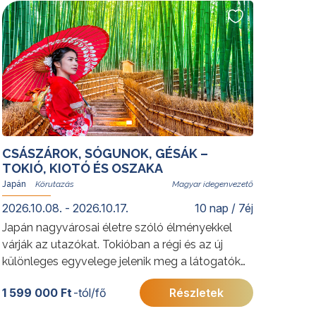
tökéletes helyszíne. A festői Yalong-öbölben
eltöltött napok méltó lezárását adják az
élményekben gazdag körutazásnak.
További érdekességekért Kínáról kattintson
ide
.
CSÁSZÁROK, SÓGUNOK, GÉSÁK –
TOKIÓ, KIOTÓ ÉS OSZAKA
Japán
Magyar idegenvezető
2026.10.08. - 2026.10.17.
10 nap / 7éj
Japán nagyvárosai életre szóló élményekkel
várják az utazókat. Tokióban a régi és az új
különleges egyvelege jelenik meg a látogatók
előtt hagyományos szent templomai és
1 599 000 Ft
-tól/fő
Részletek
modern felhőkarcolói által, míg Kiotóban ősi
templomok és szentélyek sokasága