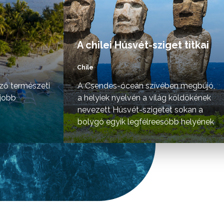
A chilei Húsvét-sziget titkai
Chile
ző természeti
A Csendes-óceán szívében megbújó,
gjobb
a helyiek nyelvén a világ köldökének
nevezett Húsvét-szigetet sokan a
bolygó egyik legfélreesőbb helyének
tartják.