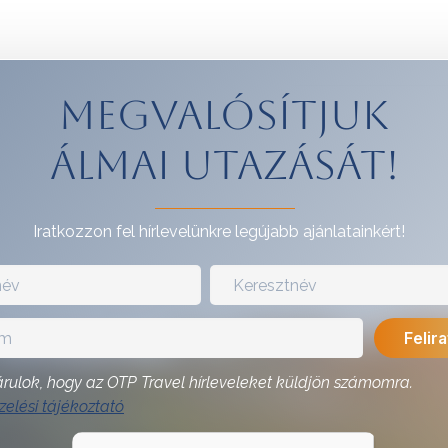
Megvalósítjuk
álmai utazását!
Iratkozzon fel hírlevelünkre legújabb ajánlatainkért!
rulok, hogy az OTP Travel hírleveleket küldjön számomra.
elési tájékoztató