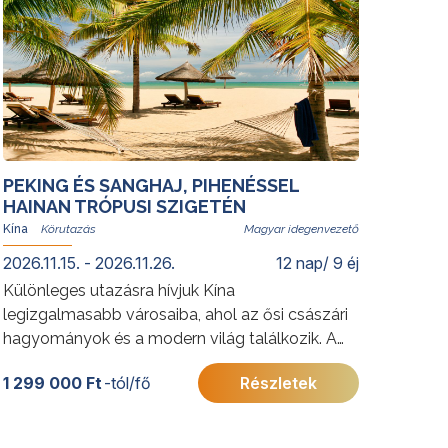
PEKING ÉS SANGHAJ, PIHENÉSSEL
HAINAN TRÓPUSI SZIGETÉN
Kína
Magyar idegenvezető
2026.11.15. - 2026.11.26.
12 nap/ 9 éj
Különleges utazásra hívjuk Kína
legizgalmasabb városaiba, ahol az ősi császári
hagyományok és a modern világ találkozik. A
körutazás végén a trópusi Hainan-sziget várja
1 299 000 Ft
-tól/fő
Részletek
utasainkat: Kína „keleti Hawaiija”, amely hófehér
homokos partjaival, türkizkék öbleivel és buja
növényzetével a teljes kikapcsolódás