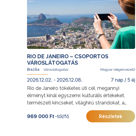
RIO DE JANEIRO – CSOPORTOS
VÁROSLÁTOGATÁS
Brazília
Magyar idegenvezető
2026.12.02. - 2026.12.08.
7 nap / 5 éj
Rio de Janeiro tökéletes úti cél, megannyi
élményt kínál egyszerre: kulturális értékeket,
természeti kincseket, világhírű strandokat, a
szambát és a bossanovát, izgalmas
969 000 Ft
-tól/fő
Részletek
gasztronómiai kalandozásokat. Rióban senki
nem unatkozik; a cariocák, vagyis a helyi
lakosok derűje egy pillanat alatt átragad az