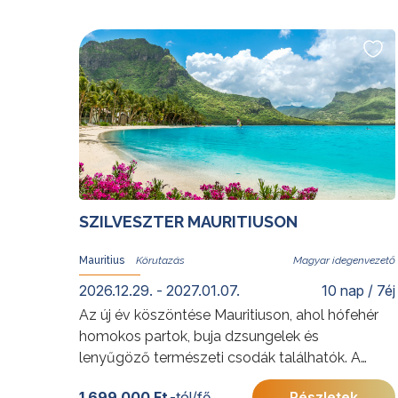
építészete, a paracasi sivatag varázsa, a
különleges Nazca-vonalak, a Ballestas-
szigetek lenyűgöző állatvilága mellett
természetesen nem maradhatnak el Cusco
inka kori kincsei és a Machu Picchu semmihez
sem hasonlító élménye sem. A szent völgyben
lámák társaságában sétálva, vagy a sivatagi
naplementében vacsorázva ennek a rendkívüli
országnak szavakkal nem kifejezhető világa is
feltárul az utazók előtt.
SZILVESZTER MAURITIUSON
További érdekességekért Peruról kattintson
ide
.
Előkészületben: 2027. május 15-24.
Mauritius
Magyar idegenvezető
2026.12.29. - 2027.01.07.
10 nap / 7éj
Az új év köszöntése Mauritiuson, ahol hófehér
homokos partok, buja dzsungelek és
lenyűgöző természeti csodák találhatók. A
varázslatos sziget felfedezése, amelyet Mark
1 699 000 Ft
-tól/fő
Részletek