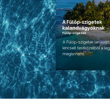
A Fülöp-szigetek
kalandvágyóknak
Fülöp-szigetek
A Fülöp-szigetek lenyűgö
kincseit testközelből a le
megismerni.