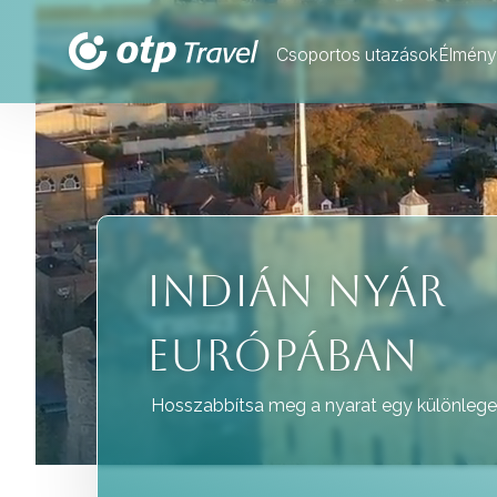
Csoportos utazások
Élmény
VADNYUGAT ÉS
FELHŐKARCOL
Az észak-amerikai kontinens végtelen élmén
nyugati part egyaránt különleges világot t
változatos tájak együtt formálják az utazá