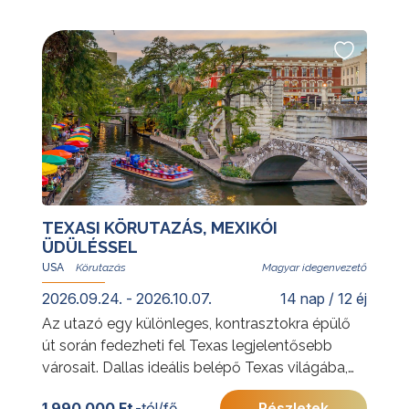
További érdekességekért Kínáról kattintson
ide
.
TEXASI KÖRUTAZÁS, MEXIKÓI
ÜDÜLÉSSEL
USA
Magyar idegenvezető
2026.09.24. - 2026.10.07.
14 nap / 12 éj
Az utazó egy különleges, kontrasztokra épülő
út során fedezheti fel Texas legjelentősebb
városait. Dallas ideális belépő Texas világába,
ahol a modern nagyvárosi élet és a
1 990 000 Ft
-tól/fő
Részletek