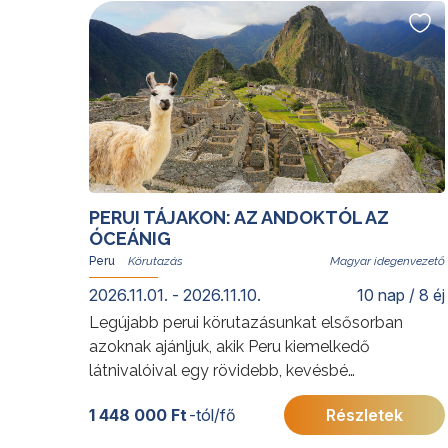
utazókra.
További érdekességekért Brazíliáról kattintson
ide
.
A programok sorrendje az indulási
időpontoktól függően változhat.
PERUI TÁJAKON: AZ ANDOKTÓL AZ
ÓCEÁNIG
Peru
Magyar idegenvezető
2026.11.01. - 2026.11.10.
10 nap / 8 éj
Legújabb perui körutazásunkat elsősorban
azoknak ajánljuk, akik Peru kiemelkedő
látnivalóival egy rövidebb, kevésbé
megterhelő utazás során szeretnének
1 448 000 Ft
-tól/fő
Részletek
megismerkedni, s kerülnék a 4000 méter közeli
magasságokat. Az utazás során Lima gazdag