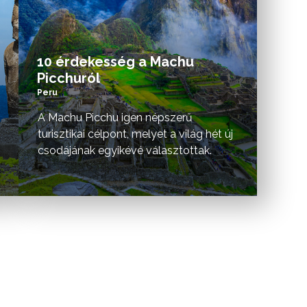
10 érdekesség a Machu
Picchuról
Peru
A Machu Picchu igen népszerű
turisztikai célpont, melyet a világ hét új
csodájának egyikévé választottak.