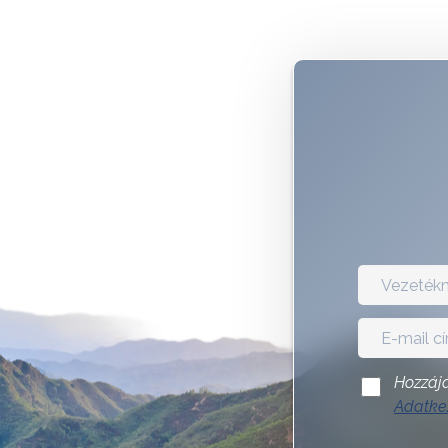
Hozzájá
Adatkez