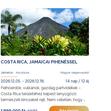
kápráztatja el a helyi kultúrát és történelmet
felfedezni vágyó utazókat. Oszaka szintén
gazdag kulturális örökségekben, mindamellett,
hogy az ősi időkre visszanyúló japán
gasztronómia fellegváraként is ismert. Merüljön
el új programunk során az egyedülálló,
kontrasztokkal és izgalmakkal teli ország,
Japán kultúrájában, gasztronómiájában és
szokásaiban.
További érdekességekért Japánról kattintson
COSTA RICA, JAMAICAI PIHENÉSSEL
ide
.
Jamaica
Magyar idegenvezető
2026.12.05. - 2026.12.18.
14 nap / 12 éj
Felhőerdők, vulkánok, gazdag partvidékek –
Costa Rica területéhez képest lenyűgöző
természeti kincseket rejt. Nem véletlen, hogy a
helyieket a Föld egyik legboldogabb
1 999 000 Ft
-tól/fő
Részletek