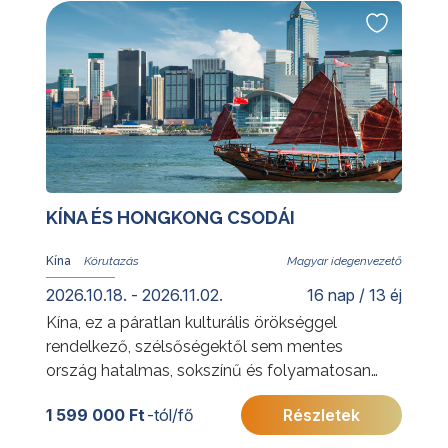
Tigre-delta természeti szépségei és az
argentin vidék hangulata is várja.
További érdekességekért Argentínáról
kattintson
ide
.
KÍNA ÉS HONGKONG CSODÁI
Kína
Magyar idegenvezető
2026.10.18. - 2026.11.02.
16 nap / 13 éj
Kína, ez a páratlan kulturális örökséggel
rendelkező, szélsőségektől sem mentes
ország hatalmas, sokszínű és folyamatosan
változó. A kínai körutazás a legszebb
1 599 000 Ft
-tól/fő
Részletek
látnivalók mellett Kína igazi arcát is igyekszik
megmutatni.