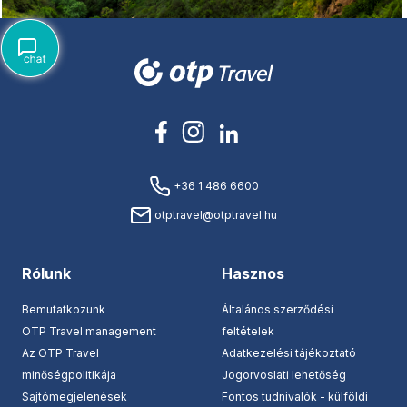
+36 1 486 6600
otptravel@otptravel.hu
Rólunk
Hasznos
Bemutatkozunk
Általános szerződési
OTP Travel management
feltételek
Az OTP Travel
Adatkezelési tájékoztató
minőségpolitikája
Jogorvoslati lehetőség
Sajtómegjelenések
Fontos tudnivalók - külföldi