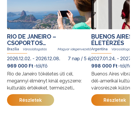
RIO DE JANEIRO –
BUENOS AIRE
CSOPORTOS
ÉLETÉRZÉS
VÁROSLÁTOGATÁS
Brazília
Magyar idegenvezető
Argentína
2026.12.02. - 2026.12.08.
7 nap / 5 éj
2027.01.24. - 2027
969 000 Ft
-tól/fő
998 000 Ft
-tól/f
Rio de Janeiro tökéletes úti cél,
Buenos Aires vibrá
megannyi élményt kínál egyszerre:
dél-amerikai kultú
kulturális értékeket, természeti
városrészek külön
kincseket, világhírű strandokat, a
kínálja. A program
Részletek
Részletek
szambát és a bossanovát, izgalmas
megismerkedhet a
gasztronómiai kalandozásokat. Rióban
látnivalóival, jell
senki nem unatkozik; a cariocák, vagyis
és gazdag történe
a helyi lakosok derűje egy pillanat alatt
utazás során a pe
átragad az utazókra.
élmények mellett 