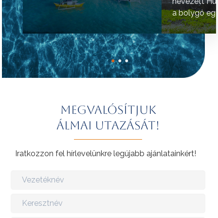
nevezett Hú
a bolygó egy
helyének tart
●
●
●
Megvalósítjuk
álmai utazását!
Iratkozzon fel hírlevelünkre legújabb ajánlatainkért!