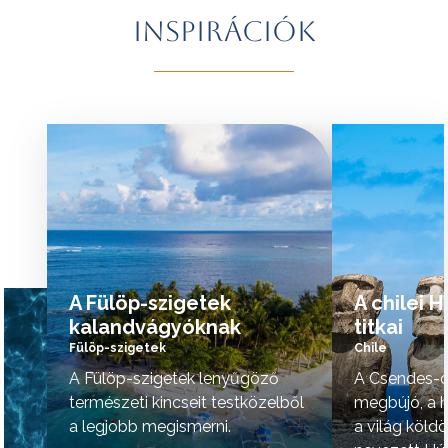
További érdekességekért Brazíliáról
természeti szépsé
Inspirációk
kattintson
ide
.
vidék hangulata is 
A programok sorrendje az indulási
További érdekessé
időpontoktól függően változhat.
kattintson
ide
.
tovább »
tovább »
A Fülöp-szigetek
A chilei 
kalandvágyóknak
titkai
Fülöp-szigetek
Chile
A Fülöp-szigetek lenyűgöző
A Csendes-ó
természeti kincseit testközelből
megbújó, a h
a legjobb megismerni.
a világ köld