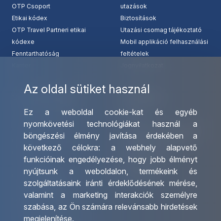
OTP Csoport
utazások
Etikai kódex
Biztosítások
OTP Travel Partneri etikai
Utazási csomag tájékoztató
kódexe
Mobil applikáció felhasználási
Fenntarthatóság
feltételek
Karrier
Jognyilatkozat
Az oldal sütiket használ
Szolgáltatásaink
Kapcsolat
Ez a weboldal cookie-kat és egyéb
Csoportos utazások
Irodáink
nyomkövetési technológiákat használ a
szervezése
Utazásszervező partnereink
böngészési élmény javítása érdekében a
Egyéni utak szervezése
Viszonteladó Partnereink
következő célokra:
a webhely alapvető
Hajóutak
Partnereinknek
funkcióinak engedélyezése
,
hogy jobb élményt
Üzleti utaztatás
Utazási kérdőív
nyújtsunk a weboldalon
,
termékeink és
Nemzetközi tanár és
Impresszum
szolgáltatásaink iránti érdeklődésének mérése,
diákigazolványok
valamint a marketing interakciók személyre
Letölthető katalógusunk
szabása
,
az Ön számára relevánsabb hirdetések
Ajándékutalvány
megjelenítése
.