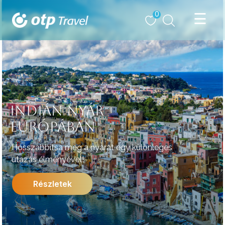
0
INDIÁN NYÁR
EURÓPÁBAN
Hosszabbítsa meg a nyarat egy különleges
utazás élményével!
Részletek