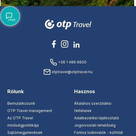
+36 1 486 6600
otptravel@otptravel.hu
Rólunk
Hasznos
Bemutatkozunk
Általános szerződési
OTP Travel management
feltételek
Az OTP Travel
Adatkezelési tájékoztató
minőségpolitikája
Jogorvoslati lehetőség
Sajtómegjelenések
Fontos tudnivalók - külföldi