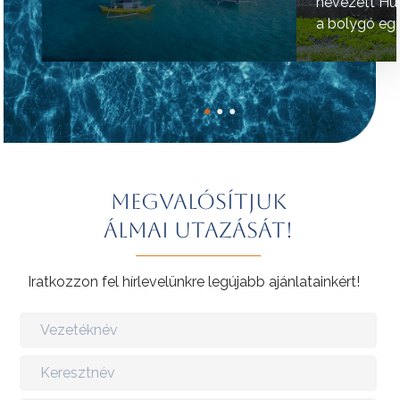
nevezett Hú
a bolygó egy
helyének tart
●
●
●
Megvalósítjuk
álmai utazását!
Iratkozzon fel hírlevelünkre legújabb ajánlatainkért!