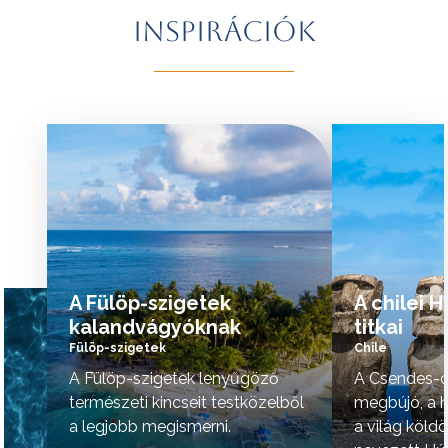
További érdekességekért Brazíliáról
természeti szépsé
Inspirációk
kattintson
ide
.
vidék hangulata is 
A programok sorrendje az indulási
További érdekessé
időpontoktól függően változhat.
kattintson
ide
.
tovább »
tovább »
A Fülöp-szigetek
A chilei 
kalandvágyóknak
titkai
Fülöp-szigetek
Chile
A Fülöp-szigetek lenyűgöző
A Csendes-ó
természeti kincseit testközelből
megbújó, a h
a legjobb megismerni.
a világ köld