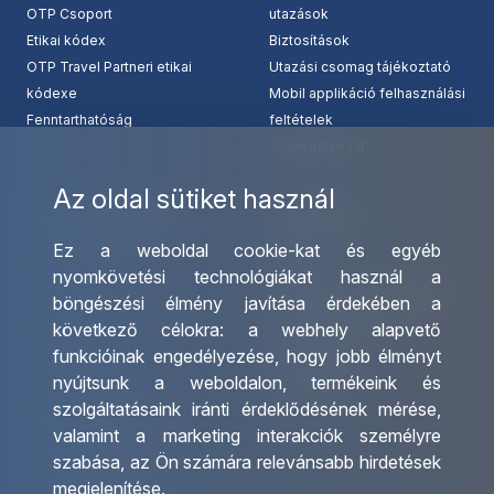
OTP Csoport
utazások
Etikai kódex
Biztosítások
OTP Travel Partneri etikai
Utazási csomag tájékoztató
kódexe
Mobil applikáció felhasználási
Fenntarthatóság
feltételek
Karrier
Jognyilatkozat
Az oldal sütiket használ
Szolgáltatásaink
Kapcsolat
Ez a weboldal cookie-kat és egyéb
Csoportos utazások
Irodáink
nyomkövetési technológiákat használ a
szervezése
Utazásszervező partnereink
böngészési élmény javítása érdekében a
Egyéni utak szervezése
Viszonteladó Partnereink
következő célokra:
a webhely alapvető
Hajóutak
Partnereinknek
funkcióinak engedélyezése
,
hogy jobb élményt
Üzleti utaztatás
Utazási kérdőív
nyújtsunk a weboldalon
,
termékeink és
Nemzetközi tanár és
Impresszum
szolgáltatásaink iránti érdeklődésének mérése,
diákigazolványok
valamint a marketing interakciók személyre
Letölthető katalógusunk
szabása
,
az Ön számára relevánsabb hirdetések
Ajándékutalvány
megjelenítése
.