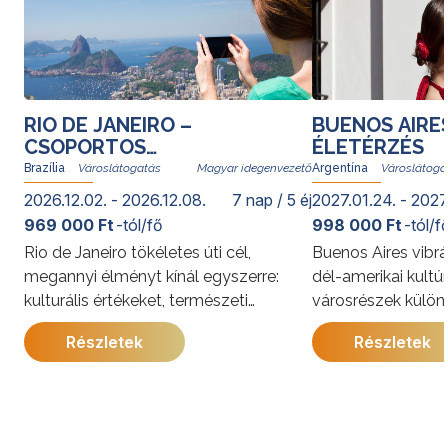
RIO DE JANEIRO –
BUENOS AIRE
CSOPORTOS
ÉLETÉRZÉS
VÁROSLÁTOGATÁS
Brazília
Magyar idegenvezető
Argentína
2026.12.02. - 2026.12.08.
7 nap / 5 éj
2027.01.24. - 2027
969 000 Ft
-tól/fő
998 000 Ft
-tól/f
Rio de Janeiro tökéletes úti cél,
Buenos Aires vibrá
megannyi élményt kínál egyszerre:
dél-amerikai kultú
kulturális értékeket, természeti
városrészek külön
kincseket, világhírű strandokat, a
kínálja. A program
Részletek
Részletek
szambát és a bossanovát, izgalmas
megismerkedhet a
gasztronómiai kalandozásokat. Rióban
látnivalóival, jell
senki nem unatkozik; a cariocák, vagyis
és gazdag történe
a helyi lakosok derűje egy pillanat alatt
utazás során a pe
átragad az utazókra.
élmények mellett 