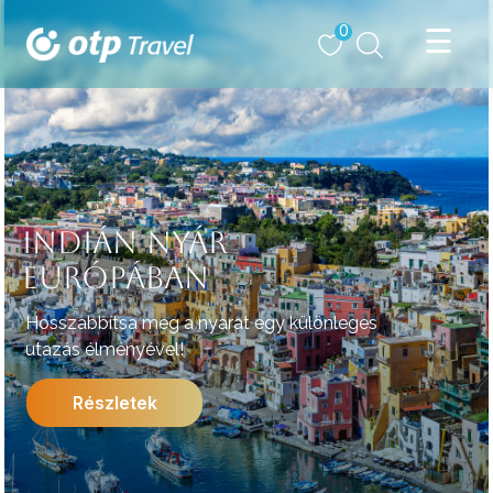
0
INDIÁN NYÁR
EURÓPÁBAN
Hosszabbítsa meg a nyarat egy különleges
utazás élményével!
Részletek