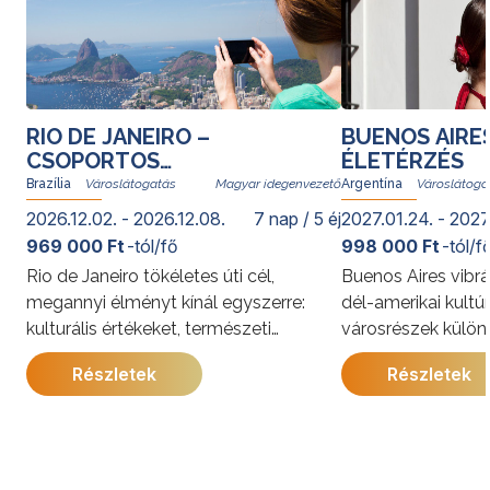
RIO DE JANEIRO –
BUENOS AIRE
CSOPORTOS
ÉLETÉRZÉS
VÁROSLÁTOGATÁS
Brazília
Magyar idegenvezető
Argentína
2026.12.02. - 2026.12.08.
7 nap / 5 éj
2027.01.24. - 2027
969 000 Ft
-tól/fő
998 000 Ft
-tól/f
Rio de Janeiro tökéletes úti cél,
Buenos Aires vibrá
megannyi élményt kínál egyszerre:
dél-amerikai kultú
kulturális értékeket, természeti
városrészek külön
kincseket, világhírű strandokat, a
kínálja. A program
Részletek
Részletek
szambát és a bossanovát, izgalmas
megismerkedhet a
gasztronómiai kalandozásokat. Rióban
látnivalóival, jell
senki nem unatkozik; a cariocák, vagyis
és gazdag történe
a helyi lakosok derűje egy pillanat alatt
utazás során a pe
átragad az utazókra.
élmények mellett 