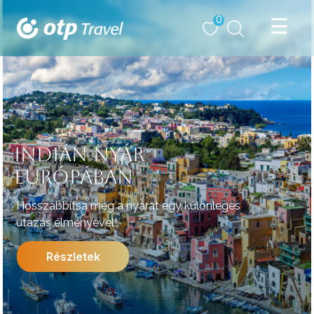
0
INDIÁN NYÁR
EURÓPÁBAN
Hosszabbítsa meg a nyarat egy különleges
utazás élményével!
Részletek