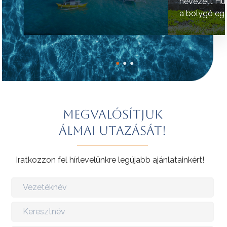
nevezett Hú
a bolygó egy
helyének tart
●
●
●
Megvalósítjuk
álmai utazását!
Iratkozzon fel hírlevelünkre legújabb ajánlatainkért!