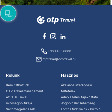
+36 1 486 6600
otptravel@otptravel.hu
Rólunk
Hasznos
Bemutatkozunk
Általános szerződési
OTP Travel management
feltételek
Az OTP Travel
Adatkezelési tájékoztató
minőségpolitikája
Jogorvoslati lehetőség
Sajtómegjelenések
Fontos tudnivalók - külföldi