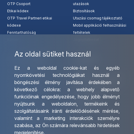
OTP Csoport
utazások
Etikai kódex
Biztosítások
OTP Travel Partneri etikai
Utazási csomag tájékoztató
kódexe
Mobil applikáció felhasználási
Fenntarthatóság
feltételek
Karrier
Jognyilatkozat
Az oldal sütiket használ
Szolgáltatásaink
Kapcsolat
Ez a weboldal cookie-kat és egyéb
Csoportos utazások
Irodáink
nyomkövetési technológiákat használ a
szervezése
Utazásszervező partnereink
böngészési élmény javítása érdekében a
Egyéni utak szervezése
Viszonteladó Partnereink
következő célokra:
a webhely alapvető
Hajóutak
Partnereinknek
funkcióinak engedélyezése
,
hogy jobb élményt
Üzleti utaztatás
Utazási kérdőív
nyújtsunk a weboldalon
,
termékeink és
Nemzetközi tanár és
Impresszum
szolgáltatásaink iránti érdeklődésének mérése,
diákigazolványok
valamint a marketing interakciók személyre
Letölthető katalógusunk
szabása
,
az Ön számára relevánsabb hirdetések
Ajándékutalvány
megjelenítése
.