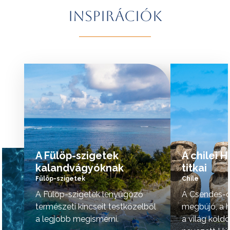
További érdekességekért Brazíliáról
természeti szépsé
Inspirációk
kattintson
ide
.
vidék hangulata is 
A programok sorrendje az indulási
További érdekessé
időpontoktól függően változhat.
kattintson
ide
.
tovább »
tovább »
A Fülöp-szigetek
A chilei 
kalandvágyóknak
titkai
Fülöp-szigetek
Chile
A Fülöp-szigetek lenyűgöző
A Csendes-ó
természeti kincseit testközelből
megbújó, a h
a legjobb megismerni.
a világ köld