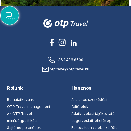
+36 1 486 6600
otptravel@otptravel.hu
Rólunk
Hasznos
Bemutatkozunk
Általános szerződési
OTP Travel management
feltételek
Az OTP Travel
Adatkezelési tájékoztató
minőségpolitikája
Jogorvoslati lehetőség
Sajtómegjelenések
Fontos tudnivalók - külföldi