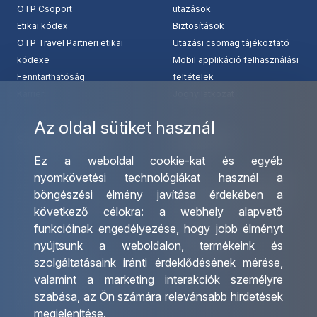
OTP Csoport
utazások
Etikai kódex
Biztosítások
OTP Travel Partneri etikai
Utazási csomag tájékoztató
kódexe
Mobil applikáció felhasználási
Fenntarthatóság
feltételek
Karrier
Jognyilatkozat
Az oldal sütiket használ
Szolgáltatásaink
Kapcsolat
Ez a weboldal cookie-kat és egyéb
Csoportos utazások
Irodáink
nyomkövetési technológiákat használ a
szervezése
Utazásszervező partnereink
böngészési élmény javítása érdekében a
Egyéni utak szervezése
Viszonteladó Partnereink
következő célokra:
a webhely alapvető
Hajóutak
Partnereinknek
funkcióinak engedélyezése
,
hogy jobb élményt
Üzleti utaztatás
Utazási kérdőív
nyújtsunk a weboldalon
,
termékeink és
Nemzetközi tanár és
Impresszum
szolgáltatásaink iránti érdeklődésének mérése,
diákigazolványok
valamint a marketing interakciók személyre
Letölthető katalógusunk
szabása
,
az Ön számára relevánsabb hirdetések
Ajándékutalvány
megjelenítése
.