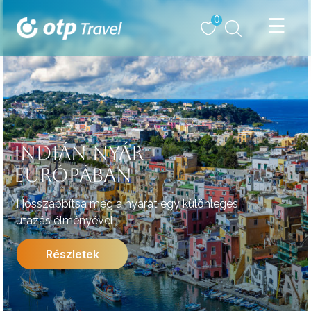
0
INDIÁN NYÁR
EURÓPÁBAN
Hosszabbítsa meg a nyarat egy különleges
utazás élményével!
Részletek