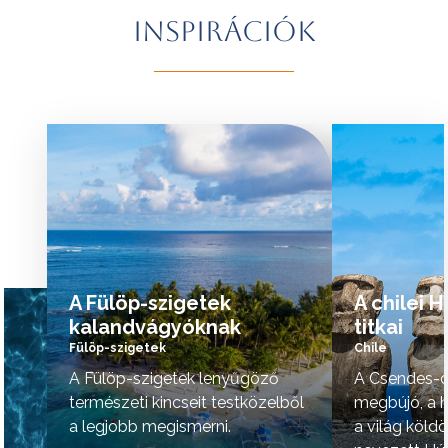
További érdekességekért Brazíliáról
természeti szépsé
Inspirációk
kattintson
ide
.
vidék hangulata is 
A programok sorrendje az indulási
További érdekessé
időpontoktól függően változhat.
kattintson
ide
.
tovább »
tovább »
A Fülöp-szigetek
A chilei 
kalandvágyóknak
titkai
Fülöp-szigetek
Chile
A Fülöp-szigetek lenyűgöző
A Csendes-ó
természeti kincseit testközelből
megbújó, a h
a legjobb megismerni.
a világ köld