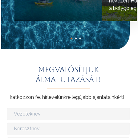
nevezett Hú
a bolygó egy
helyének tart
●
●
●
Megvalósítjuk
álmai utazását!
Iratkozzon fel hírlevelünkre legújabb ajánlatainkért!