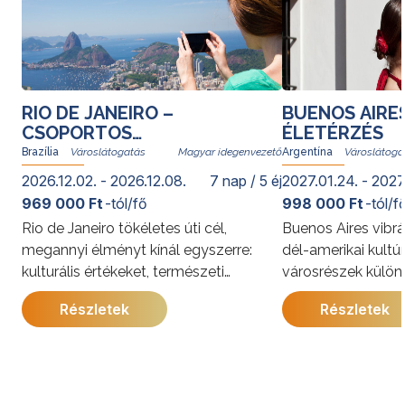
RIO DE JANEIRO –
BUENOS AIRE
CSOPORTOS
ÉLETÉRZÉS
VÁROSLÁTOGATÁS
Brazília
Magyar idegenvezető
Argentína
2026.12.02. - 2026.12.08.
7 nap / 5 éj
2027.01.24. - 2027
969 000 Ft
-tól/fő
998 000 Ft
-tól/f
Rio de Janeiro tökéletes úti cél,
Buenos Aires vibrá
megannyi élményt kínál egyszerre:
dél-amerikai kultú
kulturális értékeket, természeti
városrészek külön
kincseket, világhírű strandokat, a
kínálja. A program
Részletek
Részletek
szambát és a bossanovát, izgalmas
megismerkedhet a
gasztronómiai kalandozásokat. Rióban
látnivalóival, jell
senki nem unatkozik; a cariocák, vagyis
és gazdag történe
a helyi lakosok derűje egy pillanat alatt
utazás során a pe
átragad az utazókra.
élmények mellett 