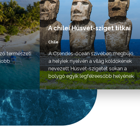
A chilei Húsvét-sziget titkai
Chile
ző természeti
A Csendes-óceán szívében megbújó,
gjobb
a helyiek nyelvén a világ köldökének
nevezett Húsvét-szigetet sokan a
bolygó egyik legfélreesőbb helyének
tartják.