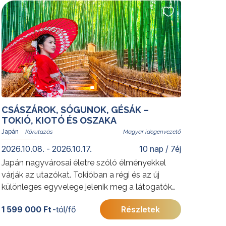
tökéletes helyszíne. A festői Yalong-öbölben
eltöltött napok méltó lezárását adják az
élményekben gazdag körutazásnak.
További érdekességekért Kínáról kattintson
ide
.
CSÁSZÁROK, SÓGUNOK, GÉSÁK –
TOKIÓ, KIOTÓ ÉS OSZAKA
Japán
Magyar idegenvezető
2026.10.08. - 2026.10.17.
10 nap / 7éj
Japán nagyvárosai életre szóló élményekkel
várják az utazókat. Tokióban a régi és az új
különleges egyvelege jelenik meg a látogatók
előtt hagyományos szent templomai és
1 599 000 Ft
-tól/fő
Részletek
modern felhőkarcolói által, míg Kiotóban ősi
templomok és szentélyek sokasága