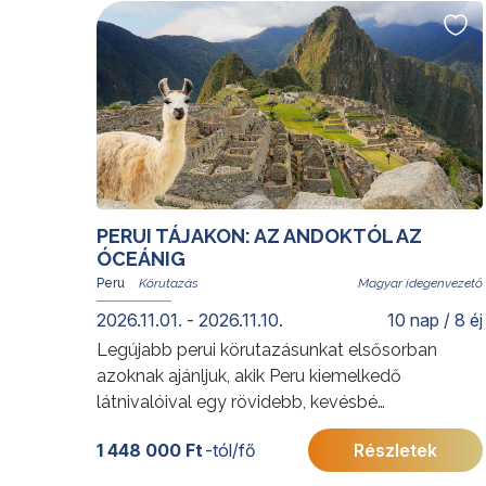
utazókra.
További érdekességekért Brazíliáról kattintson
ide
.
A programok sorrendje az indulási
időpontoktól függően változhat.
PERUI TÁJAKON: AZ ANDOKTÓL AZ
ÓCEÁNIG
Peru
Magyar idegenvezető
2026.11.01. - 2026.11.10.
10 nap / 8 éj
Legújabb perui körutazásunkat elsősorban
azoknak ajánljuk, akik Peru kiemelkedő
látnivalóival egy rövidebb, kevésbé
megterhelő utazás során szeretnének
1 448 000 Ft
-tól/fő
Részletek
megismerkedni, s kerülnék a 4000 méter közeli
magasságokat. Az utazás során Lima gazdag