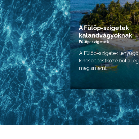
A Fülöp-szigetek
kalandvágyóknak
Fülöp-szigetek
A Fülöp-szigetek lenyűgö
kincseit testközelből a le
megismerni.