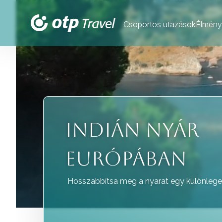
Csoportos utazások
Élmény
INDIÁN NYÁR
EURÓPÁBAN
Hosszabbítsa meg a nyarat egy különlege