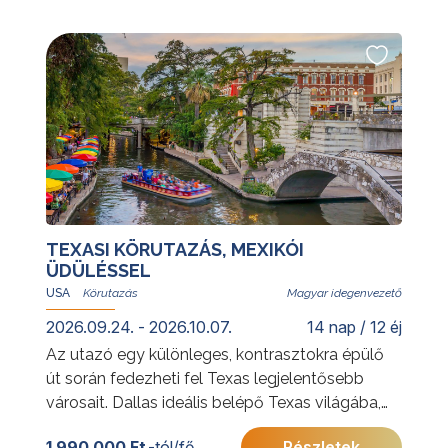
További érdekességekért Kínáról kattintson
ide
.
TEXASI KÖRUTAZÁS, MEXIKÓI
ÜDÜLÉSSEL
USA
Magyar idegenvezető
2026.09.24. - 2026.10.07.
14 nap / 12 éj
Az utazó egy különleges, kontrasztokra épülő
út során fedezheti fel Texas legjelentősebb
városait. Dallas ideális belépő Texas világába,
ahol a modern nagyvárosi élet és a
1 990 000 Ft
-tól/fő
Részletek