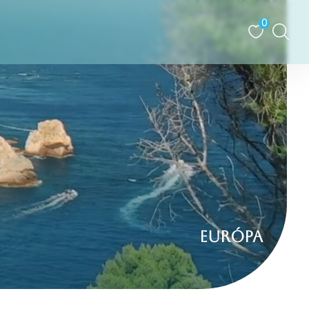
0
EURÓPA