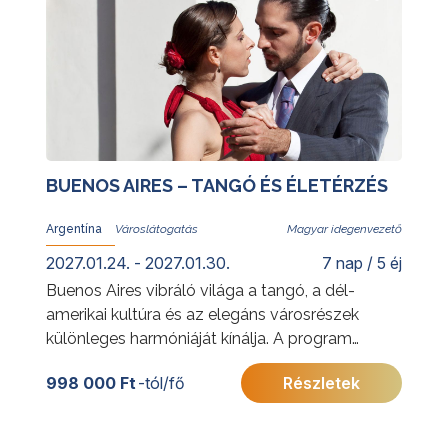
BUENOS AIRES – TANGÓ ÉS ÉLETÉRZÉS
Argentína
Magyar idegenvezető
2027.01.24. - 2027.01.30.
7 nap / 5 éj
Buenos Aires vibráló világa a tangó, a dél-
amerikai kultúra és az elegáns városrészek
különleges harmóniáját kínálja. A program
során megismerkedhet a város legismertebb
998 000 Ft
-tól/fő
Részletek
látnivalóival, jellegzetes negyedeivel és
gazdag történelmi örökségével. Az utazás
során a pezsgő nagyvárosi élmények mellett a