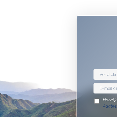
Hozzájá
Adatkez