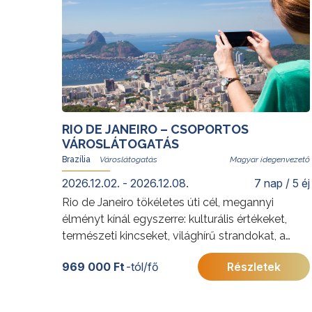
RIO DE JANEIRO – CSOPORTOS
VÁROSLÁTOGATÁS
Brazília
Magyar idegenvezető
2026.12.02. - 2026.12.08.
7 nap / 5 éj
Rio de Janeiro tökéletes úti cél, megannyi
élményt kínál egyszerre: kulturális értékeket,
természeti kincseket, világhírű strandokat, a
szambát és a bossanovát, izgalmas
969 000 Ft
-tól/fő
Részletek
gasztronómiai kalandozásokat. Rióban senki
nem unatkozik; a cariocák, vagyis a helyi
lakosok derűje egy pillanat alatt átragad az