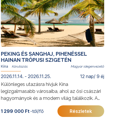
PEKING ÉS SANGHAJ, PIHENÉSSEL
HAINAN TRÓPUSI SZIGETÉN
Kína
Magyar idegenvezető
2026.11.14. - 2026.11.25.
12 nap/ 9 éj
Különleges utazásra hívjuk Kína
legizgalmasabb városaiba, ahol az ősi császári
hagyományok és a modern világ találkozik. A
körutazás végén a trópusi Hainan-sziget várja
1 299 000 Ft
-tól/fő
Részletek
utasainkat: Kína „keleti Hawaiija”, amely hófehér
homokos partjaival, türkizkék öbleivel és buja
növényzetével a teljes kikapcsolódás