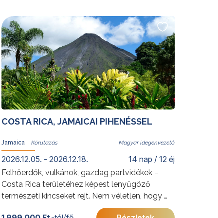
kápráztatja el a helyi kultúrát és történelmet
felfedezni vágyó utazókat. Oszaka szintén
gazdag kulturális örökségekben, mindamellett,
hogy az ősi időkre visszanyúló japán
gasztronómia fellegváraként is ismert. Merüljön
el új programunk során az egyedülálló,
kontrasztokkal és izgalmakkal teli ország,
Japán kultúrájában, gasztronómiájában és
szokásaiban.
További érdekességekért Japánról kattintson
COSTA RICA, JAMAICAI PIHENÉSSEL
ide
.
Jamaica
Magyar idegenvezető
2026.12.05. - 2026.12.18.
14 nap / 12 éj
Felhőerdők, vulkánok, gazdag partvidékek –
Costa Rica területéhez képest lenyűgöző
természeti kincseket rejt. Nem véletlen, hogy a
helyieket a Föld egyik legboldogabb
1 999 000 Ft
-tól/fő
Részletek