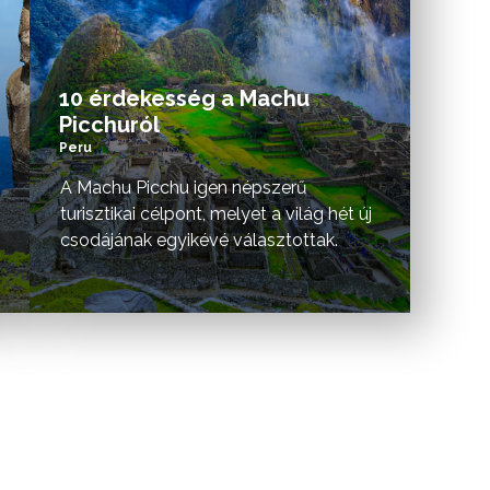
10 érdekesség a Machu
Picchuról
Peru
A Machu Picchu igen népszerű
turisztikai célpont, melyet a világ hét új
csodájának egyikévé választottak.