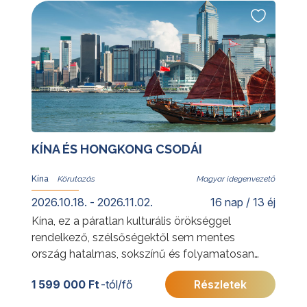
Tigre-delta természeti szépségei és az
argentin vidék hangulata is várja.
További érdekességekért Argentínáról
kattintson
ide
.
KÍNA ÉS HONGKONG CSODÁI
Kína
Magyar idegenvezető
2026.10.18. - 2026.11.02.
16 nap / 13 éj
Kína, ez a páratlan kulturális örökséggel
rendelkező, szélsőségektől sem mentes
ország hatalmas, sokszínű és folyamatosan
változó. A kínai körutazás a legszebb
1 599 000 Ft
-tól/fő
Részletek
látnivalók mellett Kína igazi arcát is igyekszik
megmutatni.