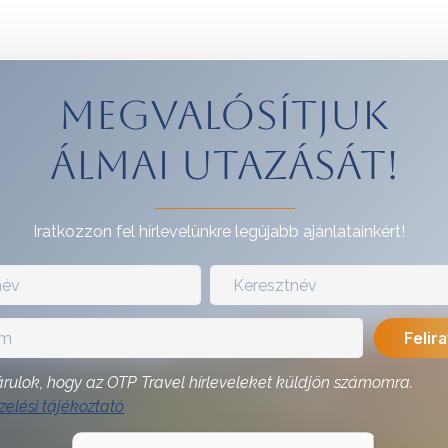
Megvalósítjuk
álmai utazását!
Iratkozzon fel hírlevelünkre legújabb ajánlatainkért!
rulok, hogy az OTP Travel hírleveleket küldjön számomra.
elési tájékoztató