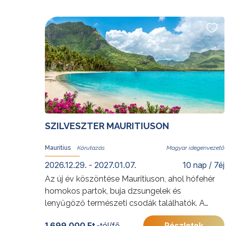
építészete, a paracasi sivatag varázsa, a
különleges Nazca-vonalak, a Ballestas-
szigetek lenyűgöző állatvilága mellett
természetesen nem maradhatnak el Cusco
inka kori kincsei és a Machu Picchu semmihez
sem hasonlító élménye sem. A szent völgyben
lámák társaságában sétálva, vagy a sivatagi
naplementében vacsorázva ennek a rendkívüli
országnak szavakkal nem kifejezhető világa is
feltárul az utazók előtt.
SZILVESZTER MAURITIUSON
További érdekességekért Peruról kattintson
ide
.
Előkészületben: 2027. május 15-24.
Mauritius
Magyar idegenvezető
2026.12.29. - 2027.01.07.
10 nap / 7éj
Az új év köszöntése Mauritiuson, ahol hófehér
homokos partok, buja dzsungelek és
lenyűgöző természeti csodák találhatók. A
varázslatos sziget felfedezése, amelyet Mark
1 699 000 Ft
-tól/fő
Részletek