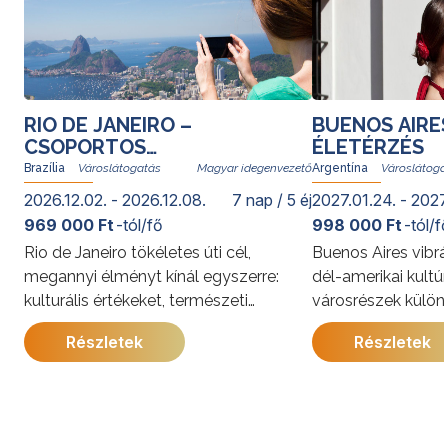
RIO DE JANEIRO –
BUENOS AIRE
CSOPORTOS
ÉLETÉRZÉS
VÁROSLÁTOGATÁS
Brazília
Magyar idegenvezető
Argentína
2026.12.02. - 2026.12.08.
7 nap / 5 éj
2027.01.24. - 2027
969 000 Ft
-tól/fő
998 000 Ft
-tól/f
Rio de Janeiro tökéletes úti cél,
Buenos Aires vibrá
megannyi élményt kínál egyszerre:
dél-amerikai kultú
kulturális értékeket, természeti
városrészek külön
kincseket, világhírű strandokat, a
kínálja. A program
Részletek
Részletek
szambát és a bossanovát, izgalmas
megismerkedhet a
gasztronómiai kalandozásokat. Rióban
látnivalóival, jell
senki nem unatkozik; a cariocák, vagyis
és gazdag történe
a helyi lakosok derűje egy pillanat alatt
utazás során a pe
átragad az utazókra.
élmények mellett 