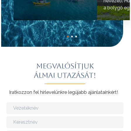
nevezett Hú
a bolygó egy
helyének tart
●
●
●
Megvalósítjuk
álmai utazását!
Iratkozzon fel hírlevelünkre legújabb ajánlatainkért!