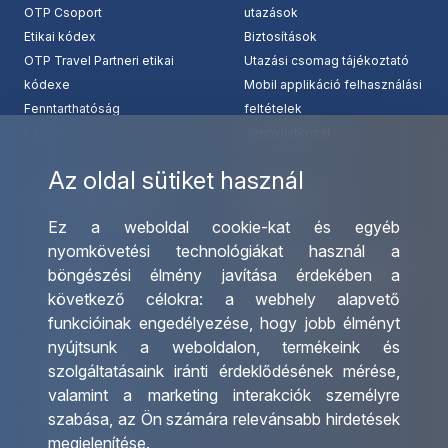
OTP Csoport
utazások
Etikai kódex
Biztosítások
OTP Travel Partneri etikai
Utazási csomag tájékoztató
kódexe
Mobil applikáció felhasználási
Fenntarthatóság
feltételek
Karrier
Jognyilatkozat
Az oldal sütiket használ
Szolgáltatásaink
Kapcsolat
Ez a weboldal cookie-kat és egyéb
Csoportos utazások
Irodáink
nyomkövetési technológiákat használ a
szervezése
Utazásszervező partnereink
böngészési élmény javítása érdekében a
Egyéni utak szervezése
Viszonteladó Partnereink
következő célokra:
a webhely alapvető
Hajóutak
Partnereinknek
funkcióinak engedélyezése
,
hogy jobb élményt
Üzleti utaztatás
Utazási kérdőív
nyújtsunk a weboldalon
,
termékeink és
Nemzetközi tanár és
Impresszum
szolgáltatásaink iránti érdeklődésének mérése,
diákigazolványok
valamint a marketing interakciók személyre
Letölthető katalógusunk
szabása
,
az Ön számára relevánsabb hirdetések
Ajándékutalvány
megjelenítése
.