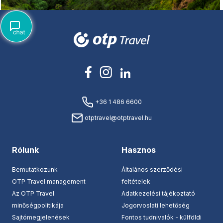
+36 1 486 6600
otptravel@otptravel.hu
Rólunk
Hasznos
Bemutatkozunk
Általános szerződési
OTP Travel management
feltételek
Az OTP Travel
Adatkezelési tájékoztató
minőségpolitikája
Jogorvoslati lehetőség
Sajtómegjelenések
Fontos tudnivalók - külföldi