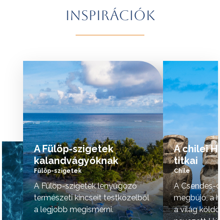
További érdekességekért Brazíliáról
természeti szépsé
Inspirációk
kattintson
ide
.
vidék hangulata is 
A programok sorrendje az indulási
További érdekessé
időpontoktól függően változhat.
kattintson
ide
.
tovább »
tovább »
A Fülöp-szigetek
A chilei 
kalandvágyóknak
titkai
Fülöp-szigetek
Chile
A Fülöp-szigetek lenyűgöző
A Csendes-ó
természeti kincseit testközelből
megbújó, a h
a legjobb megismerni.
a világ köld