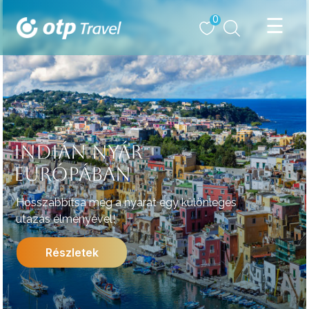
0
INDIÁN NYÁR
EURÓPÁBAN
Hosszabbítsa meg a nyarat egy különleges
utazás élményével!
Részletek