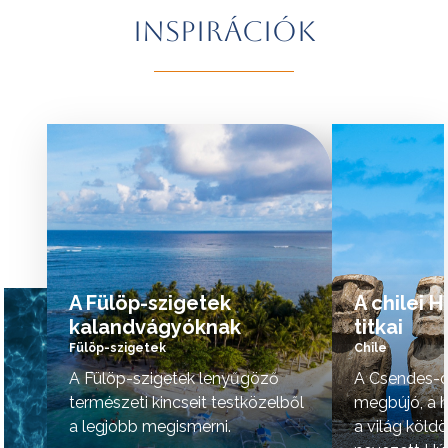
További érdekességekért Brazíliáról
természeti szépsé
Inspirációk
kattintson
ide
.
vidék hangulata is 
A programok sorrendje az indulási
További érdekessé
időpontoktól függően változhat.
kattintson
ide
.
tovább »
tovább »
A Fülöp-szigetek
A chilei 
kalandvágyóknak
titkai
Fülöp-szigetek
Chile
A Fülöp-szigetek lenyűgöző
A Csendes-ó
természeti kincseit testközelből
megbújó, a h
a legjobb megismerni.
a világ köld