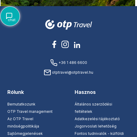
+36 1 486 6600
otptravel@otptravel.hu
Rólunk
Hasznos
Bemutatkozunk
Általános szerződési
OTP Travel management
feltételek
Az OTP Travel
Adatkezelési tájékoztató
minőségpolitikája
Jogorvoslati lehetőség
Sajtómegjelenések
Fontos tudnivalók - külföldi