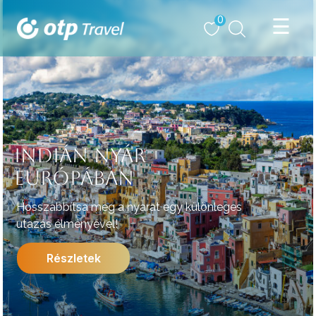
0
INDIÁN NYÁR
EURÓPÁBAN
Hosszabbítsa meg a nyarat egy különleges
utazás élményével!
Részletek