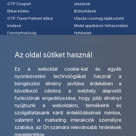
OTP Csoport
utazások
Etikai kódex
Biztosítások
OTP Travel Partneri etikai
Utazási csomag tájékoztató
kódexe
Mobil applikáció felhasználási
Fenntarthatóság
feltételek
Karrier
Jognyilatkozat
Az oldal sütiket használ
Szolgáltatásaink
Kapcsolat
Ez a weboldal cookie-kat és egyéb
Csoportos utazások
Irodáink
nyomkövetési technológiákat használ a
szervezése
Utazásszervező partnereink
böngészési élmény javítása érdekében a
Egyéni utak szervezése
Viszonteladó Partnereink
következő célokra:
a webhely alapvető
Hajóutak
Partnereinknek
funkcióinak engedélyezése
,
hogy jobb élményt
Üzleti utaztatás
Utazási kérdőív
nyújtsunk a weboldalon
,
termékeink és
Nemzetközi tanár és
Impresszum
szolgáltatásaink iránti érdeklődésének mérése,
diákigazolványok
valamint a marketing interakciók személyre
Letölthető katalógusunk
szabása
,
az Ön számára relevánsabb hirdetések
Ajándékutalvány
megjelenítése
.