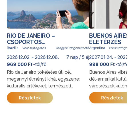
RIO DE JANEIRO –
BUENOS AIRE
CSOPORTOS
ÉLETÉRZÉS
VÁROSLÁTOGATÁS
Brazília
Magyar idegenvezető
Argentína
2026.12.02. - 2026.12.08.
7 nap / 5 éj
2027.01.24. - 2027
969 000 Ft
-tól/fő
998 000 Ft
-tól/f
Rio de Janeiro tökéletes úti cél,
Buenos Aires vibrá
megannyi élményt kínál egyszerre:
dél-amerikai kultú
kulturális értékeket, természeti
városrészek külön
kincseket, világhírű strandokat, a
kínálja. A program
Részletek
Részletek
szambát és a bossanovát, izgalmas
megismerkedhet a
gasztronómiai kalandozásokat. Rióban
látnivalóival, jell
senki nem unatkozik; a cariocák, vagyis
és gazdag történe
a helyi lakosok derűje egy pillanat alatt
utazás során a pe
átragad az utazókra.
élmények mellett 