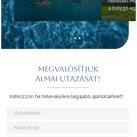
nevezett Hú
a bolygó egy
helyének tart
●
●
●
Megvalósítjuk
álmai utazását!
Iratkozzon fel hírlevelünkre legújabb ajánlatainkért!